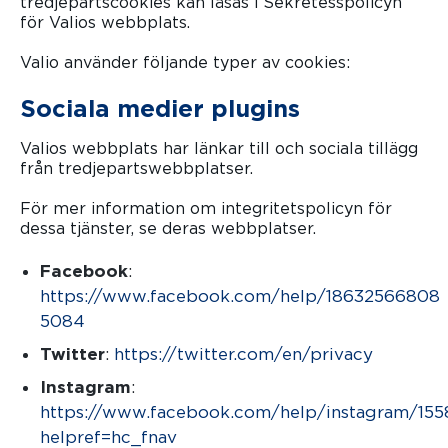
tredjepartscookies kan läsas i Sekretesspolicyn
för Valios webbplats.
Valio använder följande typer av cookies:
Sociala medier plugins
Valios webbplats har länkar till och sociala tillägg
från tredjepartswebbplatser.
För mer information om integritetspolicyn för
dessa tjänster, se deras webbplatser.
Facebook
:
https://www.facebook.com/help/18632566808
(öppnas i en ny flik)
5084
(öppnas i en ny flik)
Twitter
:
https://twitter.com/en/priva
(öppnas i en
cy
(öppnas i
Instagram
:
https://www.facebook.com/help/instagram/15
helpref=
(öppnas i en ny flik)
hc_fnav
(öppnas i en ny flik)