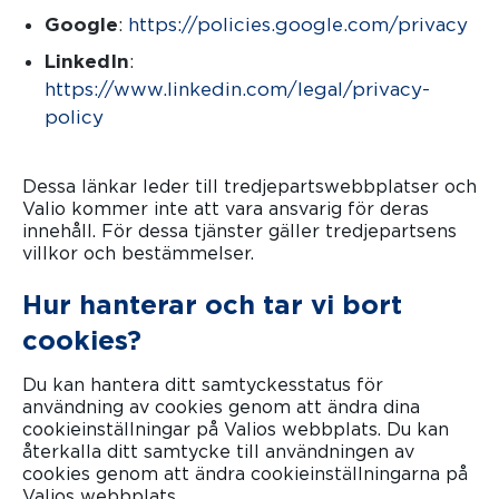
Google
:
https://policies.google.com/privacy
(öp
LinkedIn
:
https://www.linkedin.com/legal/privacy-
policy
(öppnas i en ny flik)
Dessa länkar leder till tredjepartswebbplatser och
Valio kommer inte att vara ansvarig för deras
innehåll. För dessa tjänster gäller tredjepartsens
villkor och bestämmelser.
Hur hanterar och tar vi bort
cookies?
Du kan hantera ditt samtyckesstatus för
användning av cookies genom att ändra dina
cookieinställningar på Valios webbplats. Du kan
återkalla ditt samtycke till användningen av
cookies genom att ändra cookieinställningarna på
Valios webbplats.