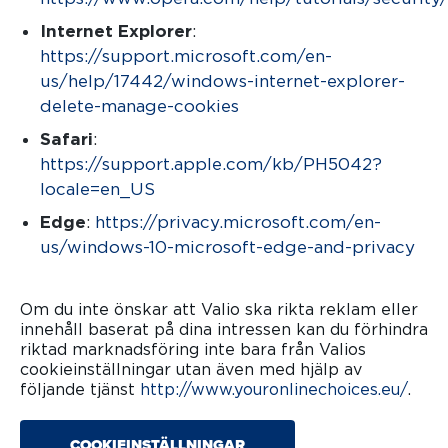
(öppnas i en ny flik)
Internet Explorer
:
https://support.microsoft.com/en-
us/help/17442/windows-internet-explorer-
delete-manage-cookies
(öppnas i en ny flik)
Safari
:
https://support.apple.com/kb/PH5042?
locale=en_US
(öppnas i en ny flik)
Edge
:
https://privacy.microsoft.com/en-
us/windows-10-microsoft-edge-and-privacy
(öpp
Om du inte önskar att Valio ska rikta reklam eller
innehåll baserat på dina intressen kan du förhindra
riktad marknadsföring inte bara från Valios
cookieinställningar utan även med hjälp av
följande tjänst
http://www.youronlinechoices.eu/
(öppn
.
COOKIEINSTÄLLNINGAR