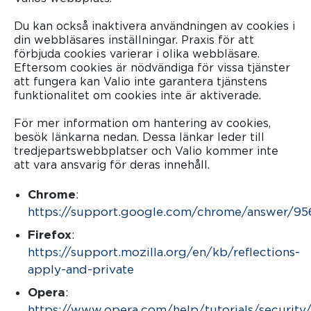
Du kan också inaktivera användningen av cookies i
din webbläsares inställningar. Praxis för att
förbjuda cookies varierar i olika webbläsare.
Eftersom cookies är nödvändiga för vissa tjänster
att fungera kan Valio inte garantera tjänstens
funktionalitet om cookies inte är aktiverade.
För mer information om hantering av cookies,
besök länkarna nedan. Dessa länkar leder till
tredjepartswebbplatser och Valio kommer inte
att vara ansvarig för deras innehåll.
Chrome
:
https://support.google.com/chrome/answer/95
(öppnas i en ny flik)
Firefox
:
https://support.mozilla.org/en/kb/reflections-
apply-and-private
(öppnas i en ny flik)
Opera
:
https://www.opera.com/help/tutorials/security