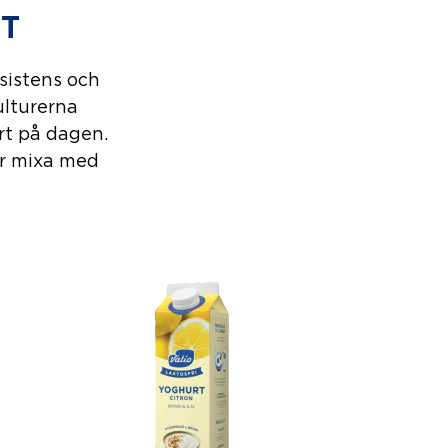
T
nsistens och
ulturerna
rt på dagen.
er mixa med