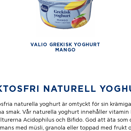
VALIO GREKISK YOGHURT
MANGO
KTOSFRI NATURELL YOGH
osfria naturella yoghurt är omtyckt för sin krämig
na smak. Vår naturella yoghurt innehåller vitamin
lturerna Acidophilus och Bifido. God att äta som d
mmans med müsli, granola eller toppad med frukt o