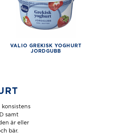
VALIO GREKISK YOGHURT
JORDGUBB
URT
a konsistens
 D samt
en är eller
ch bär.