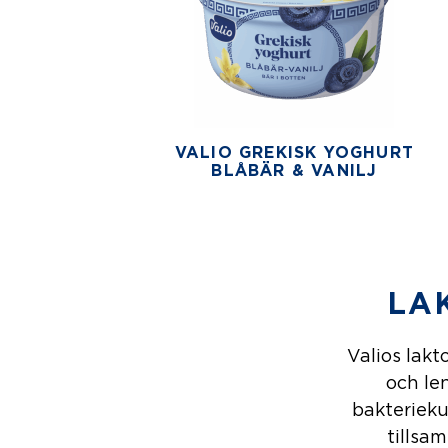
VALIO GREKISK YOGHURT
BLÅBÄR & VANILJ
LA
Valios lakt
och le
bakterieku
tillsa