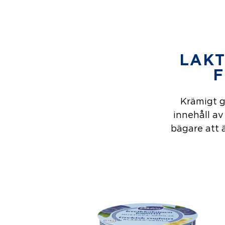
LAKT
F
Krämigt g
innehåll av
bägare att ä