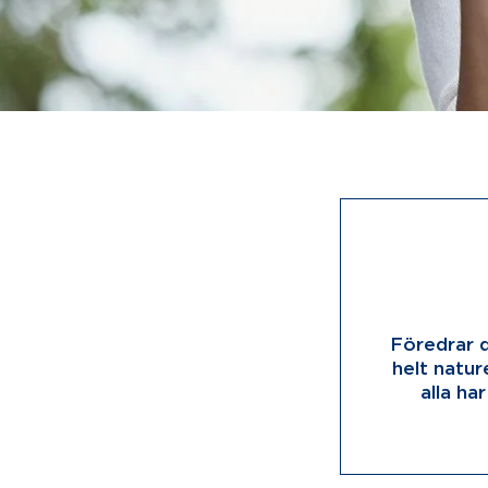
Föredrar d
helt natur
alla ha