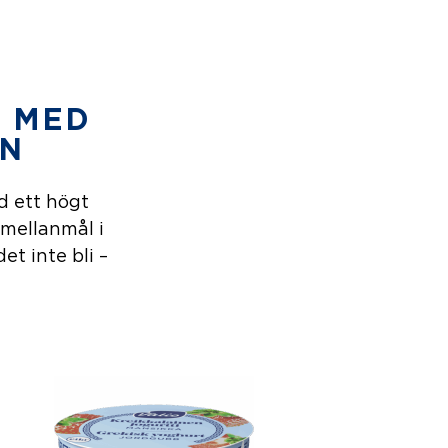
T MED
EN
d ett högt
 mellanmål i
et inte bli –