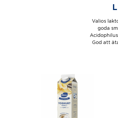
Valios lakt
goda sma
Acidophilus
God att ät