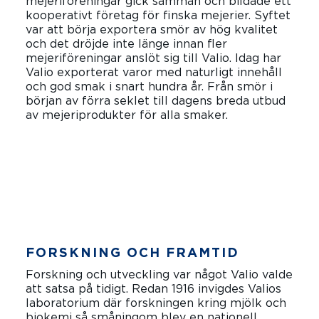
mejeriföreningar gick samman och bildade ett
kooperativt företag för finska mejerier. Syftet
var att börja exportera smör av hög kvalitet
och det dröjde inte länge innan fler
mejeriföreningar anslöt sig till Valio. Idag har
Valio exporterat varor med naturligt innehåll
och god smak i snart hundra år. Från smör i
början av förra seklet till dagens breda utbud
av mejeriprodukter för alla smaker.
LÄS MER
FORSKNING OCH FRAMTID
Forskning och utveckling var något Valio valde
att satsa på tidigt. Redan 1916 invigdes Valios
laboratorium där forskningen kring mjölk och
biokemi så småningom blev en nationell