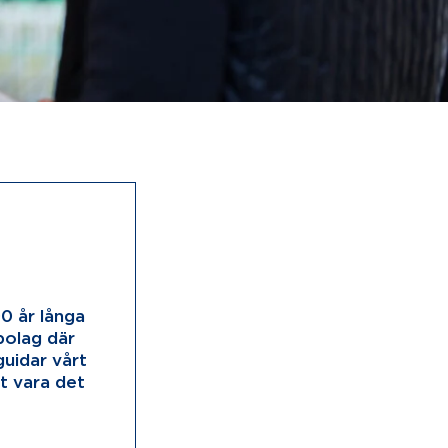
00 år långa
 bolag där
uidar vårt
tt vara det