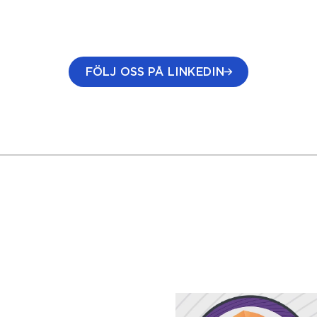
FÖLJ OSS PÅ LINKEDIN
(ÖPPNAS I EN NY FLIK)