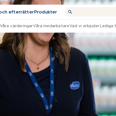
och efterrätter
Produkter
Våra värderingar
Våra medarbetare
Vad vi erbjuder
Lediga t