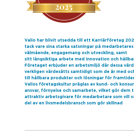
Valio har blivit utsedda till ett Karriärföretag 20
tack vare sina starka satsningar på medarbetares
välmående, engagemang och utveckling, samt
sitt långsiktiga arbete med innovation och hållba
Företaget erbjuder en arbetsmiljö där dessa vär
verkligen värdesätts samtidigt som de är med oc
till hållbara produkter och lösningar för framtide
Valios företagskultur präglas av kund- och kons
ansvar, förnyelse och samarbete, vilket gör dem ti
attraktiv arbetsgivare för medarbetare som vill v
del av en livsmedelsbransch som gör skillnad