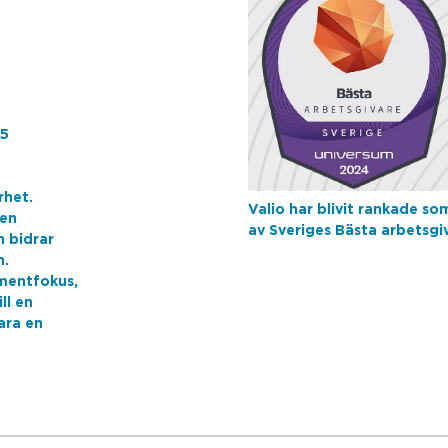
25
rhet.
Valio har blivit rankade so
den
av Sveriges Bästa arbetsgi
h bidrar
n.
umentfokus,
ll en
ara en