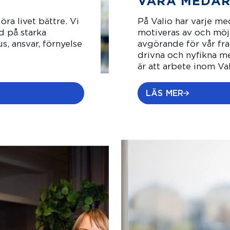
VÅRA MEDAR
öra livet bättre. Vi
På Valio har varje me
 på starka
motiveras av och möjl
, ansvar, förnyelse
avgörande för vår fr
drivna och nyfikna m
är att arbete inom Va
LÄS MER