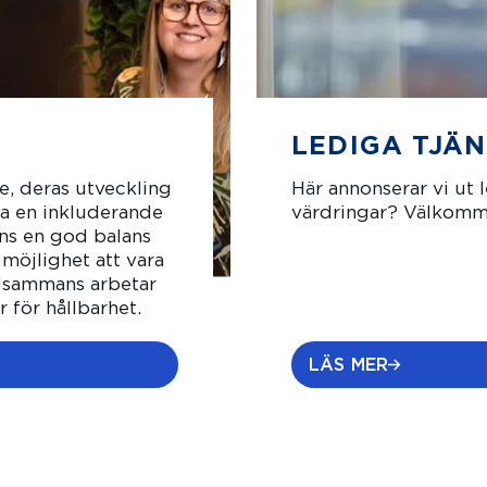
LEDIGA TJÄ
e, deras utveckling
Här annonserar vi ut l
pa en inkluderande
värdringar? Välkomm
inns en god balans
 möjlighet att vara
llsammans arbetar
r för hållbarhet.
LÄS MER