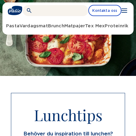
Fortsätt
till
Kontakta oss
innehållet
Pasta
Vardagsmat
Brunch
Matpajer
Tex Mex
Proteinrik m
Lunchtips
Behöver du inspiration till lunchen?