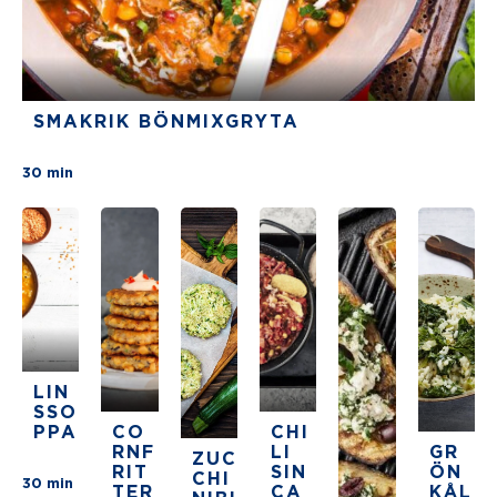
SMAKRIK BÖNMIXGRYTA
There are no review for this recipe yet
30 min
LIN
SSO
PPA
CO
CHI
RNF
LI
GR
ZUC
RIT
SIN
ÖN
CHI
There are no review for this recipe yet
30 min
TER
CA
KÅL