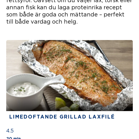
fettsyror. Oavsett om du väljer lax, torsk eller
annan fisk kan du laga proteinrika recept
som både är goda och mättande – perfekt
till både vardag och helg.
LIMEDOFTANDE GRILLAD LAXFILÉ
4.5
The average star rating for this recipe is 5 stars
20 min