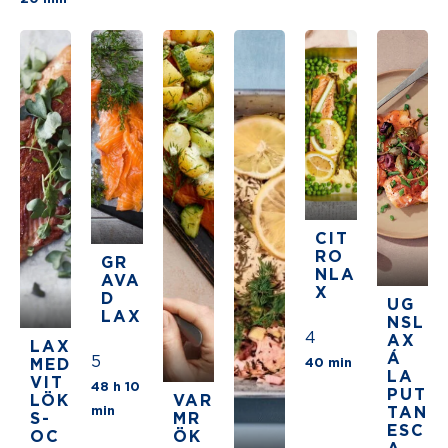
CIT
RO
GR
NLA
AVA
X
D
UG
LAX
NSL
4
AX
LAX
Á
5
The average 
MED
40 min
LA
VIT
48 h 10
PUT
LÖK
VAR
The average star rating for this recipe is 
min
TAN
S-
MR
ESC
OC
ÖK