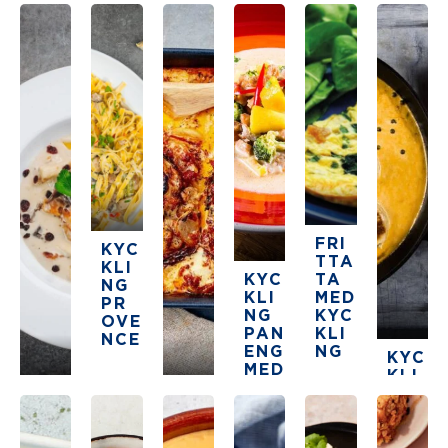
FRI
KYC
TTA
KLI
KYC
TA
NG
KLI
MED
PR
NG
KYC
OVE
PAN
KLI
NCE
ENG
NG
KYC
MED
KLI
4
AN
KYC
UG
NGP
There are no
30 min
AN
The average star rating for this recipe 
KLI
45 min
NSB
AN
AS
NG
AK
NBI
GRY
AD
FF