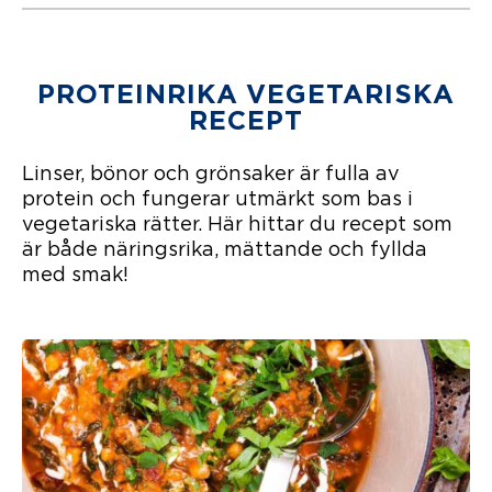
RÄ
AD
M
FIS
KFI
3.5
LÉ
PROTEINRIKA VEGETARISKA
MED
The average star rating for this recipe 
30 min
TO
RECEPT
MA
T-
Linser, bönor och grönsaker är fulla av
OC
H
protein och fungerar utmärkt som bas i
RÄK
vegetariska rätter. Här hittar du recept som
SÅS
är både näringsrika, mättande och fyllda
med smak!
There are no review for this recipe yet
25 min