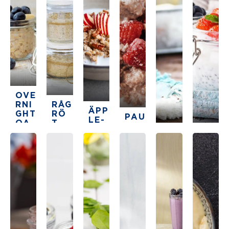
OVE
RNI
RÅG
ÄPP
GHT
RÖ
PAU
LE-
OA
T
LAS
OC
TS
MED
OVE
CHI
KRÄ
H
ÄPP
RNI
AP
MIG
VAN
LE
GHT
UD
A
4.8
ILJ
OA
DIN
CH
GR
4 h 5
TS
G
OKL
3
ÖT
MED
MED
The average star rating for this recipe is 5 stars ou
min
AD
10 h 10
CHI
HO
GR
AFR
NU
The average star rating for this recipe is 
3.7
min
ÖT
ÖN
NG
The average star rating for this
15 min
There are no review f
10 min
4.7
4.1