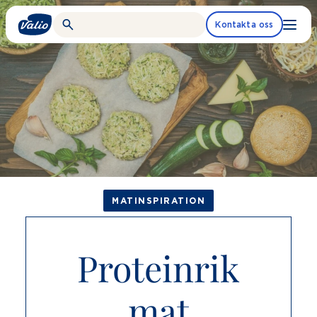
Fortsätt
till
Kontakta oss
innehållet
MATINSPIRATION
Proteinrik
mat