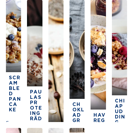
SCR
AM
BLE
PAU
D
LAS
PAN
CHI
PR
CA
CH
AP
OTE
KE
OKL
UD
ING
AD
HAV
DIN
RÄD
GR
REG
G
5
D­
ÖT
RYN
OVE
MED
KOL
The average star rating for this recipe is 5 stars
30 min
MED
SGR
RNI
VAN