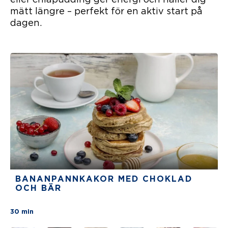
3
mätt längre – perfekt för en aktiv start på
The average star rating for this recipe is 3 stars 
5 min
dagen.
BANANPANNKAKOR MED CHOKLAD
OCH BÄR
There are no review for this recipe yet
30 min