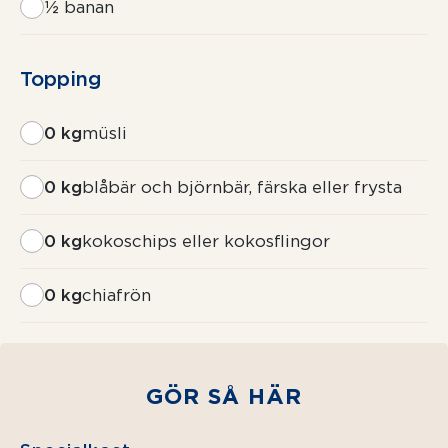
½
banan
Topping
0 kg
müsli
0 kg
blåbär och björnbär, färska eller frysta
0 kg
kokoschips eller kokosflingor
0 kg
chiafrön
GÖR SÅ HÄR