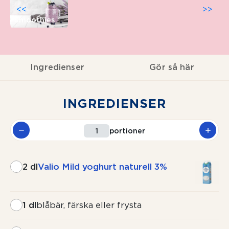
<<
>>
Smoothies
Ingredienser
Gör så här
INGREDIENSER
portioner
2 dl
Valio Mild yoghurt naturell 3%
1 dl
blåbär, färska eller frysta