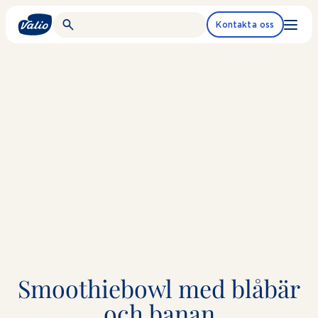
Fortsätt
till
Kontakta oss
innehållet
Smoothiebowl med blåbär
och banan