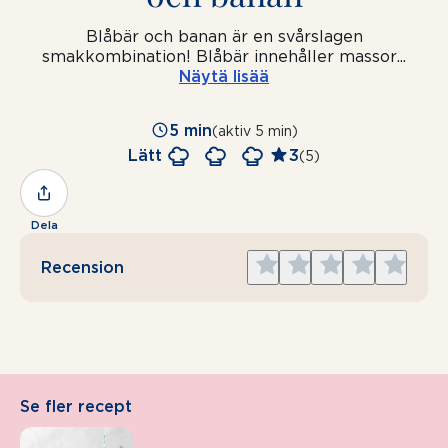
Blåbär och banan är en svårslagen
smakkombination! Blåbär innehåller massor
...
Näytä lisää
5 min
(aktiv 5 min)
Lätt
3
(5)
Dela
Give
Give
Give
Give
Give
Recension
1
2
3
4
5
star
stars
stars
stars
stars
Se fler recept