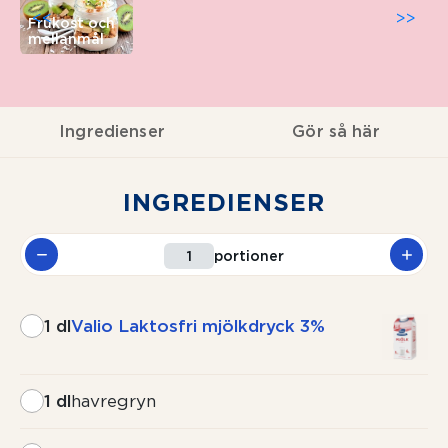
<<
>>
Frukost och
mellanmål
Ingredienser
Gör så här
INGREDIENSER
portioner
1 dl
Valio Laktosfri mjölkdryck 3%
1 dl
havregryn