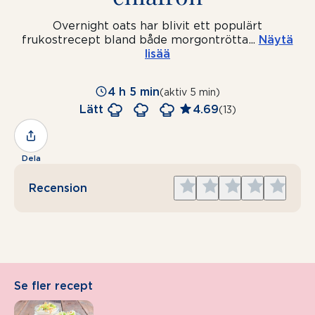
Overnight oats har blivit ett populärt
frukostrecept bland både morgontrötta
...
Näytä
lisää
4 h 5 min
(aktiv 5 min)
Lätt
4.69
(13)
Dela
Give
Give
Give
Give
Give
Recension
1
2
3
4
5
star
stars
stars
stars
stars
Se fler recept