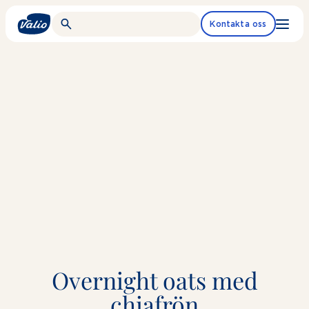
Fortsätt
till
Kontakta oss
innehållet
Overnight oats med
chiafrön