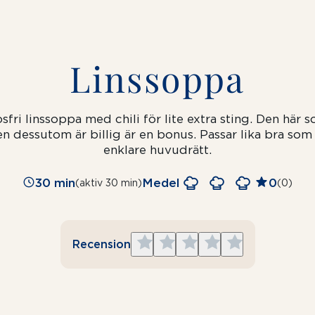
Linssoppa
fri linssoppa med chili för lite extra sting.
Den här s
n dessutom är billig är en bonus. Passar lika bra som
enklare huvudrätt.
30 min
Medel
0
(aktiv 30 min)
(0)
Give
Give
Give
Give
Give
Recension
1
2
3
4
5
star
stars
stars
stars
stars