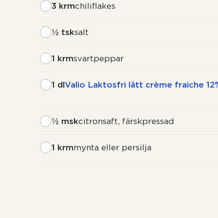
3 krm
chiliflakes
½ tsk
salt
1 krm
svartpeppar
1 dl
Valio Laktosfri lätt crème fraiche 12
½ msk
citronsaft, färskpressad
1 krm
mynta eller persilja