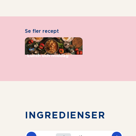
Se fler recept
<<
Lunch och middag
INGREDIENSER