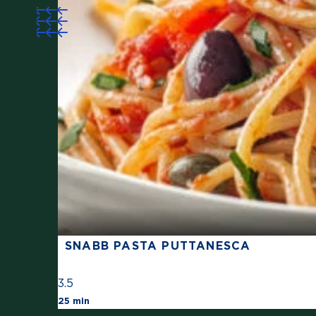
SNABB PASTA PUTTANESCA
3.5
The average star rating for this recipe is
25 min