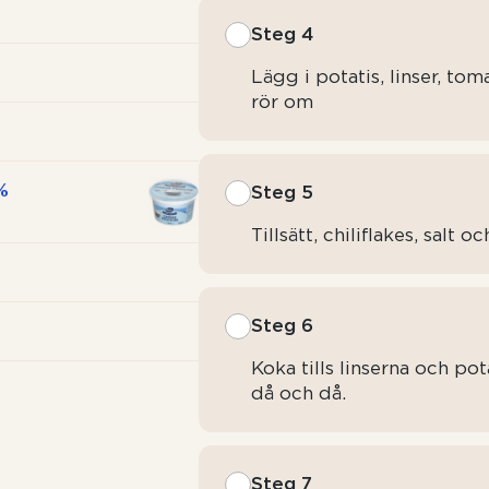
Steg 4
Lägg i potatis, linser, to
rör om
%
Steg 5
Tillsätt, chiliflakes, salt o
Steg 6
Koka tills linserna och po
då och då.
Steg 7