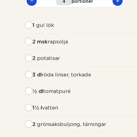
portioner
1
gul lök
2 msk
rapsolja
2
potatisar
3 dl
röda linser, torkade
½ dl
tomatpuré
1½ l
vatten
2
grönsaksbuljong, tärningar