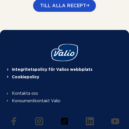
TILL ALLA RECEPT
Integritetspolicy för Valios webbplats
Cookiepolicy
Kontakta oss
Konsumentkontakt Valio
(öppnas i en ny flik)
(öppnas i en ny flik)
(öppnas i en ny flik)
(öppnas i en ny f
(öppna