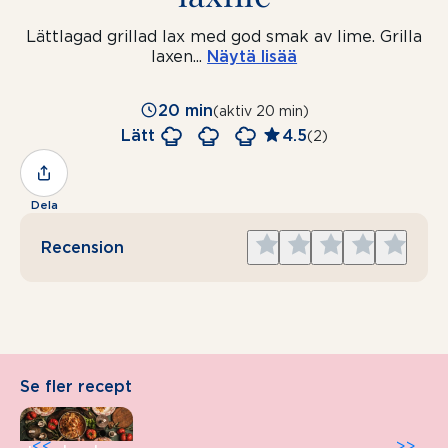
Lättlagad grillad lax med god smak av lime. Grilla
laxen
...
Näytä lisää
20 min
(aktiv 20 min)
Lätt
4.5
(2)
Dela
Give
Give
Give
Give
Give
Recension
1
2
3
4
5
star
stars
stars
stars
stars
Se fler recept
<<
>>