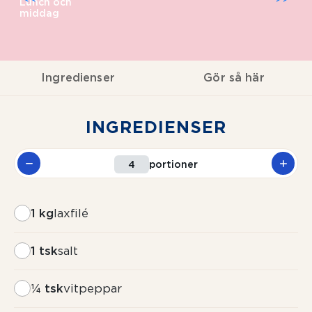
Lunch och
middag
Ingredienser
Gör så här
INGREDIENSER
portioner
1 kg
laxfilé
1 tsk
salt
¼ tsk
vitpeppar