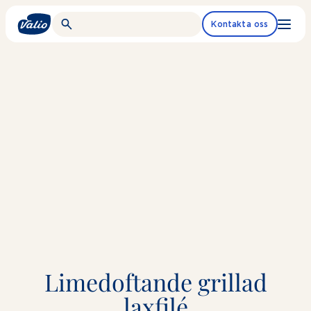
Fortsätt
till
Kontakta oss
innehållet
Limedoftande grillad
laxfilé