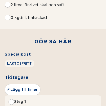
2
lime, finrivet skal och saft
0 kg
dill, finhackad
GÖR SÅ HÄR
Specialkost
LAKTOSFRITT
Tidtagare
Lägg till timer
Steg 1