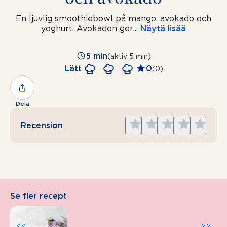
En ljuvlig smoothiebowl på mango, avokado och
yoghurt. Avokadon ger
...
Näytä lisää
5 min
(aktiv 5 min)
Lätt
0
(0)
Dela
Give
Give
Give
Give
Give
Recension
1
2
3
4
5
star
stars
stars
stars
stars
Se fler recept
<<
>>