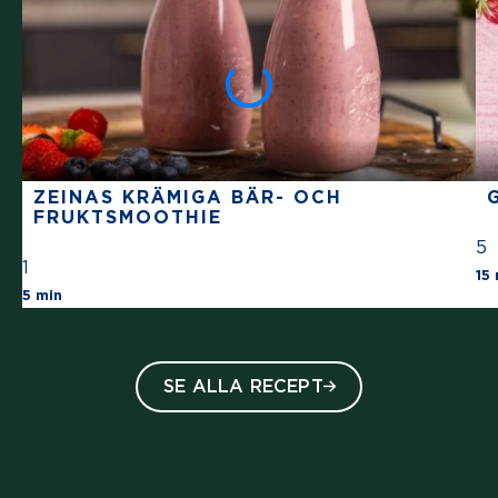
ZEINAS KRÄMIGA BÄR- OCH
FRUKTSMOOTHIE
5
1
15
The average star rating for this recipe is 1 stars o
5 min
SE ALLA RECEPT