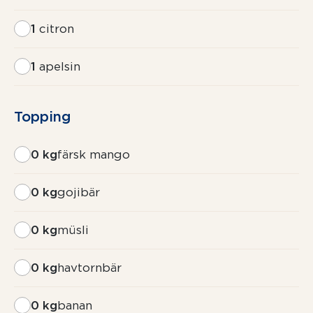
1
citron
1
apelsin
Topping
0 kg
färsk mango
0 kg
gojibär
0 kg
müsli
0 kg
havtornbär
0 kg
banan