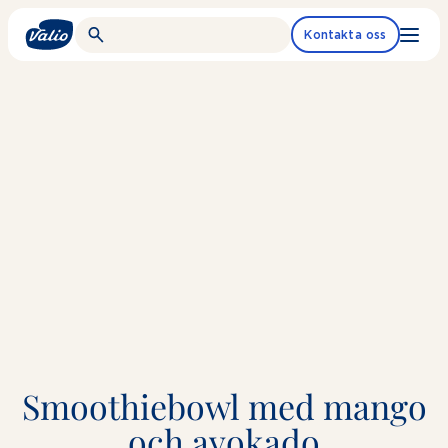
Fortsätt
till
Kontakta oss
innehållet
Smoothiebowl med mango
och avokado