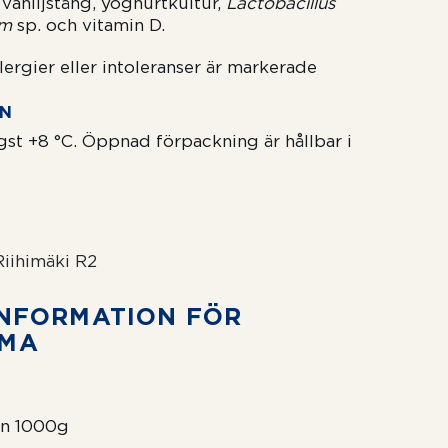
 vaniljstång, yoghurtkultur,
Lactobacillus
um
sp. och vitamin D.
ergier eller intoleranser är markerade
ON
st +8 °C. Öppnad förpackning är hållbar i
Riihimäki R2
N­FOR­MATION FÖR
MMA
on 1000g