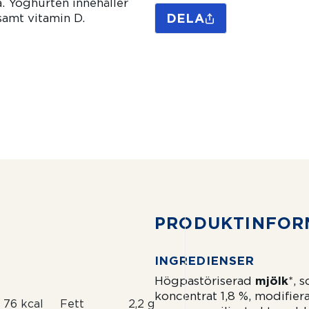
a. Yoghurten innehåller
samt vitamin D.
DELA
PRODUKTIN­FOR
INGREDIENSER
Högpastöriserad
mjölk
*, 
koncentrat 1,8 %, modifier
76 kcal
Fett
2,2 g