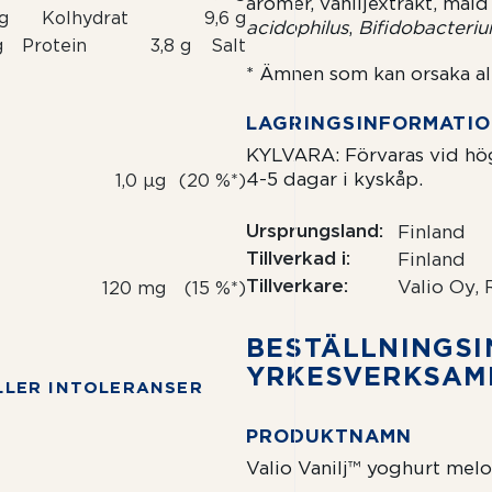
aromer, vaniljextrakt, mald
 g
Kolhydrat
9,6 g
acidophilus
,
Bifidobacteri
g
Protein
3,8 g
Salt
* Ämnen som kan orsaka all
LAGRINGSIN­FORMATI
KYLVARA: Förvaras vid hög
4-5 dagar i kyskåp.
1,0 µg
(20 %*)
Ursprungsland
Finland
Tillverkad i
Finland
Tillverkare
Valio Oy, 
120 mg
(15 %*)
BESTÄLLNING­SI
YRKESVERKSA
LLER INTOLERANSER
PRODUKTNAMN
Valio Vanilj™ yoghurt mel