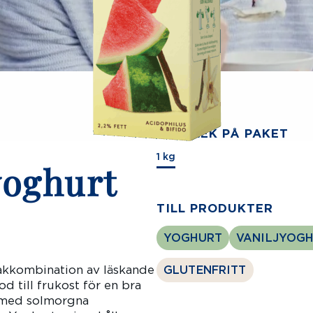
STORLEK PÅ PAKET
1 kg
yoghurt
TILL PRODUKTER
YOGHURT
VANILJYOG
akkombination av läskande
GLUTENFRITT
od till frukost för en bra
a med solmorgna