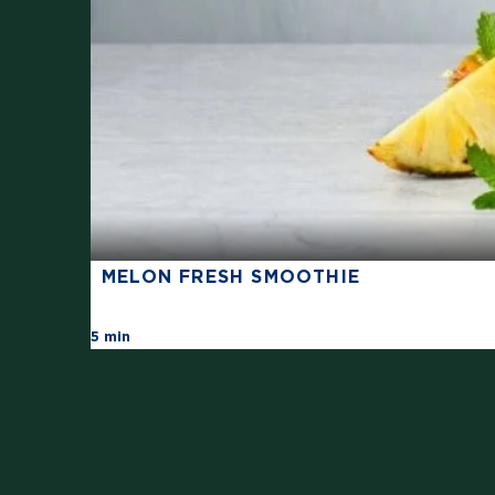
MELON FRESH SMOOTHIE
There are no review for this recipe yet
5 min