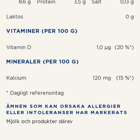
8,6 g
Protein
3,5 g
Salt
0,13 g
Laktos
0 g
VITAMINER (PER 100 G)
Vitamin D
1,0 µg
(20 %*)
MINERALER (PER 100 G)
Kalcium
120 mg
(15 %*)
* Dagligt referensintag
ÄMNEN SOM KAN ORSAKA ALLERGIER
ELLER INTOLERANSER HAR MARKERATS
Mjölk och produkter därav