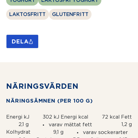
YOGHURT
LAKTOSFRI YOGHURT
LAKTOSFRITT
GLUTENFRITT
DELA
NÄRINGSVÄRDEN
NÄRINGSÄMNEN (PER 100 G)
Energi kJ
302 kJ
Energi kcal
72 kcal
Fett
2,1 g
varav mättat fett
1,2 g
Kolhydrat
9,1 g
varav sockerarter