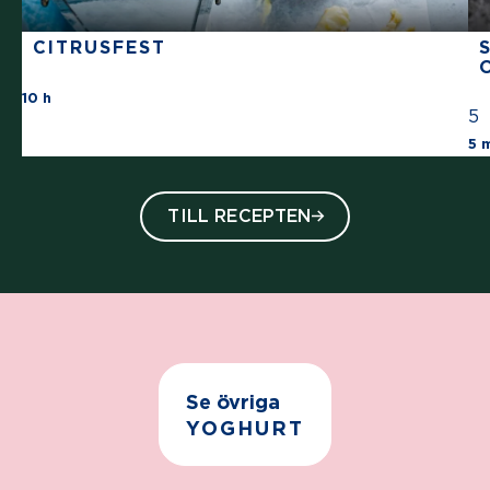
CITRUSFEST
There are no review for this recipe yet
10 h
5
5 
TILL RECEPTEN
Se övriga
YOGHURT