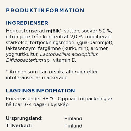
PRODUKTIN­FORMATION
INGREDIENSER
Högpastöriserad
mjölk
*, vatten, socker 5,2 %,
citronjuice från koncentrat 2,0 %, modifierad
stärkelse, förtjockningsmedel (guarkärnmjöl),
laktasenzym, färgämne (kurkumin), aromer,
yoghurtkultur,
Lactobacillus acidophilus
,
Bifidobacterium
sp., vitamin D.
* Ämnen som kan orsaka allergier eller
intoleranser är markerade
LAGRINGSIN­FORMATION
Förvaras under +8 °C. Öppnad förpackning är
hållbar 3–4 dagar i kylskåp.
Ursprungsland
Finland
Tillverkad i
Finland