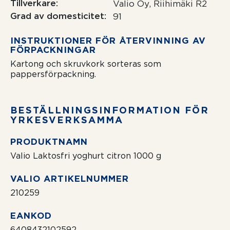
Tillverkare
Valio Oy, Riihimäki R2
Grad av domesticitet
91
INSTRUKTIONER FÖR ÅTERVINNING AV
FÖRPACKNINGAR
Kartong och skruvkork sorteras som
pappersförpackning.
BESTÄLLNING­SIN­FOR­MATION FÖR
YRKESVERKSAMMA
PRODUKTNAMN
Valio Laktosfri yoghurt citron 1000 g
VALIO ARTIKELNUMMER
210259
EANKOD
6408432102592