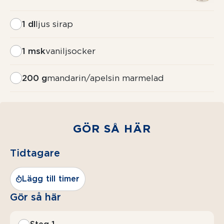
1 dl
ljus sirap
1 msk
vaniljsocker
200 g
mandarin/apelsin marmelad
GÖR SÅ HÄR
Tidtagare
Lägg till timer
Gör så här