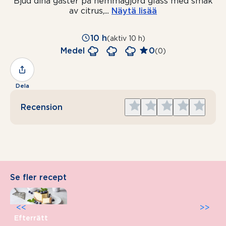
Bjud dina gäster på hemmagjord glass med smak
av citrus,
...
Näytä lisää
10 h
(aktiv 10 h)
Medel
0
(0)
Dela
Give
Give
Give
Give
Give
Recension
1
2
3
4
5
star
stars
stars
stars
stars
Se fler recept
<<
>>
Efterrätt