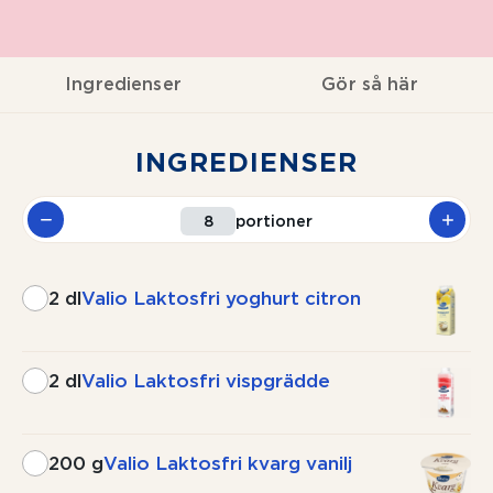
Ingredienser
Gör så här
INGREDIENSER
portioner
2 dl
Valio Laktosfri yoghurt citron
2 dl
Valio Laktosfri vispgrädde
200 g
Valio Laktosfri kvarg vanilj