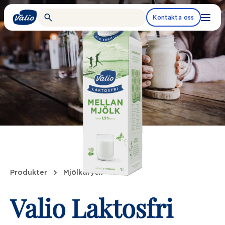
Fortsätt
till
Kontakta oss
innehållet
Produkter
Mjölkdryck
Valio Laktosfri