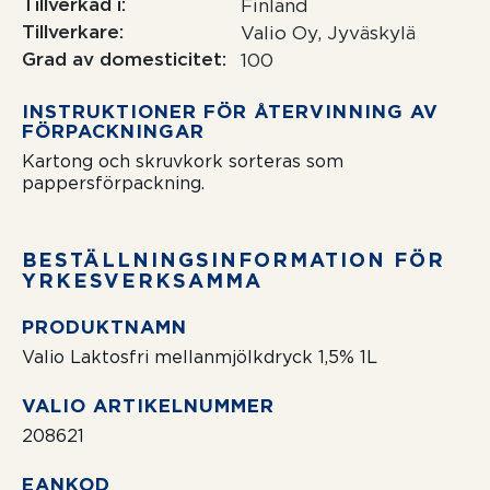
Tillverkad i
Finland
Tillverkare
Valio Oy, Jyväskylä
Grad av domesticitet
100
INSTRUKTIONER FÖR ÅTERVINNING AV
FÖRPACKNINGAR
Kartong och skruvkork sorteras som
pappersförpackning.
BESTÄLLNING­SIN­FOR­MATION FÖR
YRKESVERKSAMMA
PRODUKTNAMN
Valio Laktosfri mellanmjölkdryck 1,5% 1L
VALIO ARTIKELNUMMER
208621
EANKOD