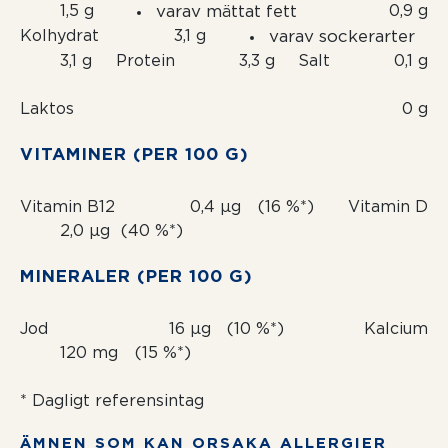
1,5 g
varav mättat fett
0,9 g
Kolhydrat
3,1 g
varav sockerarter
3,1 g
Protein
3,3 g
Salt
0,1 g
Laktos
0 g
VITAMINER (PER 100 G)
Vitamin B12
0,4 µg
(16 %*)
Vitamin D
2,0 µg
(40 %*)
MINERALER (PER 100 G)
Jod
16 µg
(10 %*)
Kalcium
120 mg
(15 %*)
* Dagligt referensintag
ÄMNEN SOM KAN ORSAKA ALLERGIER