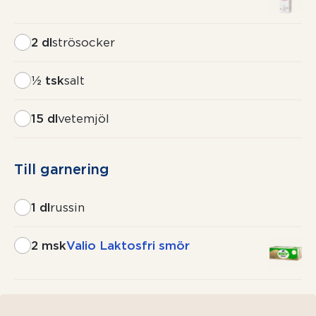
2 dl
strösocker
½ tsk
salt
15 dl
vetemjöl
Till garnering
1 dl
russin
2 msk
Valio Laktosfri smör