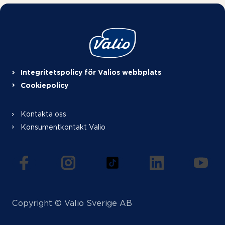
Integritetspolicy för Valios webbplats
Cookiepolicy
Kontakta oss
Konsumentkontakt Valio
(öppnas i en ny flik)
(öppnas i en ny flik)
(öppnas i en ny flik)
(öppnas i en ny f
(öppna
Copyright © Valio Sverige AB