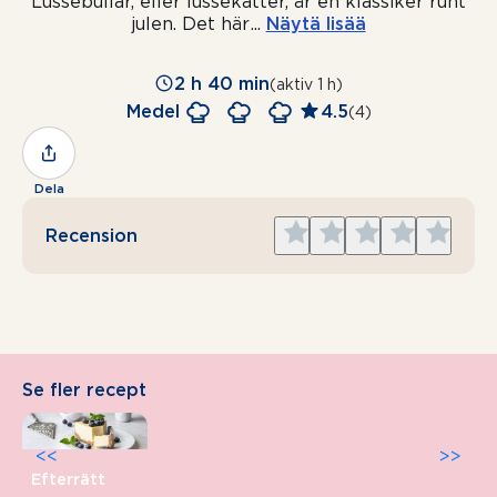
Lussebullar, eller lussekatter, är en klassiker runt
julen. Det här
...
Näytä lisää
2 h 40 min
(aktiv 1 h)
Medel
4.5
(4)
Dela
Give
Give
Give
Give
Give
Recension
1
2
3
4
5
star
stars
stars
stars
stars
Se fler recept
<<
>>
Efterrätt