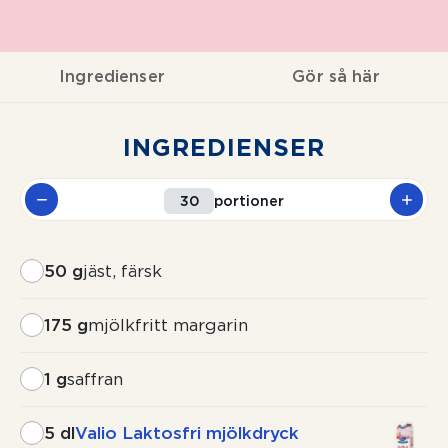
Ingredienser
Gör så här
INGREDIENSER
portioner
50 g
jäst, färsk
175 g
mjölkfritt margarin
1 g
saffran
5 dl
Valio Laktosfri mjölkdryck