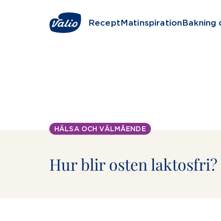
Fortsätt
till
Recept
Matinspiration
Bakning 
innehållet
HÄLSA OCH VÄLMÅENDE
Hur blir osten laktosfri?