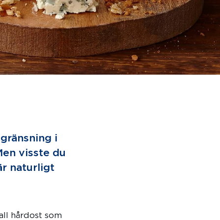
gränsning i
Men visste du
är naturligt
 all hårdost som