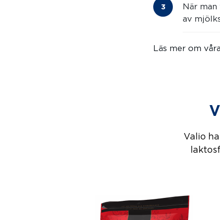
När man y
av mjölks
Läs mer om vår
V
Valio ha
laktosf