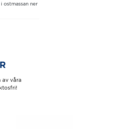
 i ostmassan ner
AR
n av våra
ktosfri!