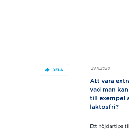
23.11.2020
DELA
Att vara ext
vad man kan ä
till exempel 
laktosfri?
Ett höjdartips t