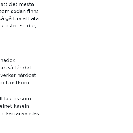
å att det mesta
 som sedan finns
å gå bra att äta
ktosfri. Se där,
ånader.
am så får det
lverkar hårdost
 och ostkorn.
ll laktos som
einet kasein
len kan användas