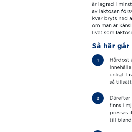
är lagrad i mins
av laktosen förs
kvar bryts ned a
om man är känsli
livet som laktos
Så här går d
Hårdost ä
Innehålle
enligt L
så tillsä
Därefter 
finns i m
pressas i
till bla