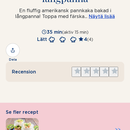
En fluffig amerikansk pannkaka bakad i
långpanna! Toppa med färska
...
Näytä lisää
35 min
(aktiv 15 min)
Lätt
4
(4)
Dela
Give
Give
Give
Give
Give
Recension
1
2
3
4
5
star
stars
stars
stars
stars
Se fler recept
<<
>>