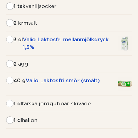
1 tsk
vaniljsocker
2 krm
salt
3 dl
Valio Laktosfri mellanmjölkdryck
1,5%
2
ägg
40 g
Valio Laktosfri smör (smält)
1 dl
färska jordgubbar, skivade
1 dl
hallon