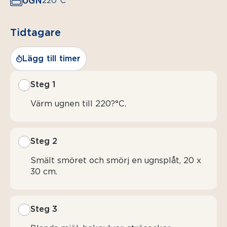
UGN
220°C
Tidtagare
Lägg till timer
Steg 1
Värm ugnen till 220?°C.
Steg 2
Smält smöret och smörj en ugnsplåt, 20 x
30 cm.
Steg 3