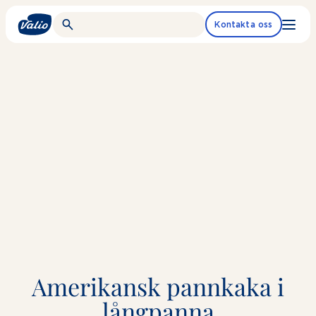
Fortsätt
till
Kontakta oss
innehållet
Amerikansk pannkaka i
långpanna