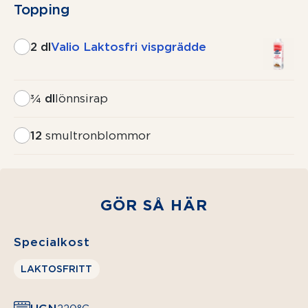
Topping
2 dl
Valio Laktosfri vispgrädde
¾ dl
lönnsirap
12
smultronblommor
GÖR SÅ HÄR
Specialkost
LAKTOSFRITT