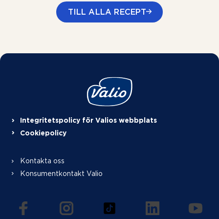
TILL ALLA RECEPT
Integritetspolicy för Valios webbplats
Cookiepolicy
Kontakta oss
Konsumentkontakt Valio
(öppnas i en ny flik)
(öppnas i en ny flik)
(öppnas i en ny flik)
(öppnas i en ny f
(öppna