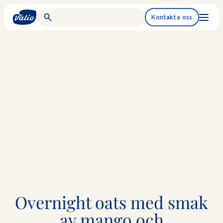
Fortsätt
till
Kontakta oss
innehållet
Overnight oats med smak
av mango och