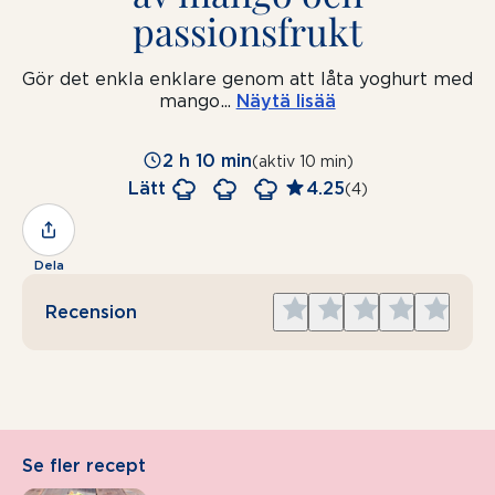
passionsfrukt
Gör det enkla enklare genom att låta yoghurt med
mango
...
Näytä lisää
2 h 10 min
(aktiv 10 min)
Lätt
4.25
(4)
Dela
Give
Give
Give
Give
Give
Recension
1
2
3
4
5
star
stars
stars
stars
stars
Se fler recept