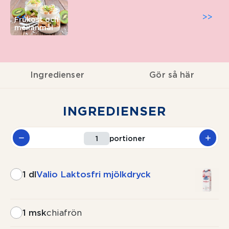
<<
>>
Frukost och
mellanmål
Ingredienser
Gör så här
INGREDIENSER
portioner
1 dl
Valio Laktosfri mjölkdryck
1 msk
chiafrön