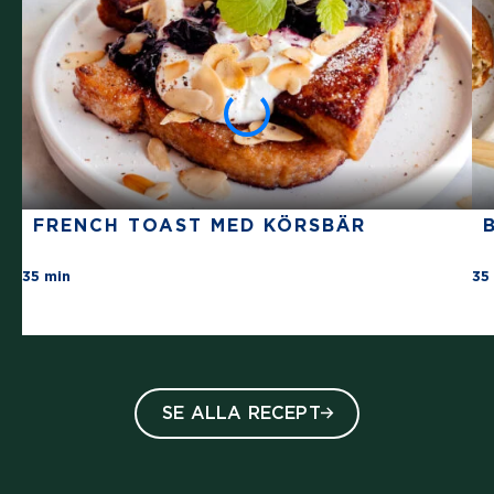
FRENCH TOAST MED KÖRSBÄR
There are no review for this recipe yet
35 min
35
SE ALLA RECEPT