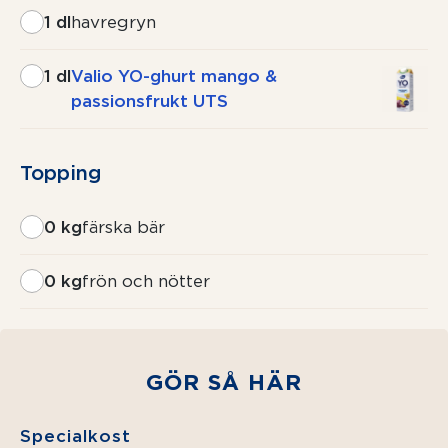
1 dl
havregryn
1 dl
Valio YO-ghurt mango &
passionsfrukt UTS
Topping
0 kg
färska bär
0 kg
frön och nötter
GÖR SÅ HÄR
Specialkost