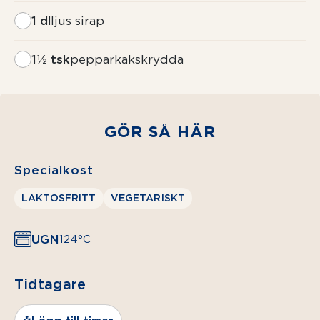
1 dl
ljus sirap
1½ tsk
pepparkakskrydda
GÖR SÅ HÄR
Specialkost
LAKTOSFRITT
VEGETARISKT
UGN
124°C
Tidtagare