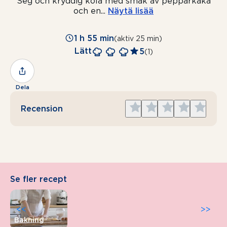
Seg och kryddig kola med smak av pepparkaka
och en
...
Näytä lisää
1 h 55 min
(aktiv 25 min)
Lätt
5
(1)
Dela
Give
Give
Give
Give
Give
Recension
1
2
3
4
5
star
stars
stars
stars
stars
Se fler recept
<<
>>
Bakning