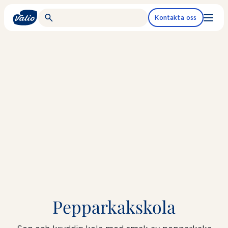
Fortsätt
till
Kontakta oss
innehållet
Pepparkakskola