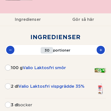
Ingredienser
Gör så här
INGREDIENSER
portioner
100 g
Valio Laktosfri smör
2 dl
Valio Laktosfri vispgrädde 35%
3 dl
socker