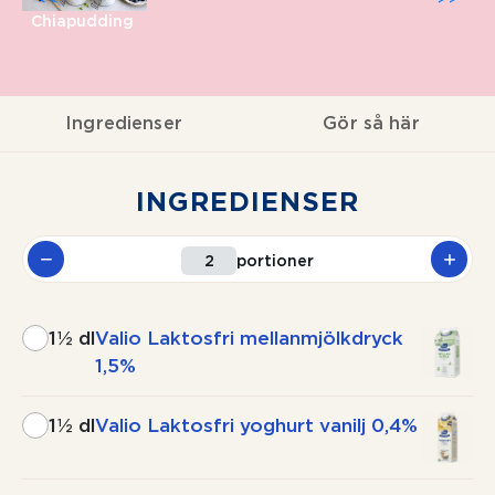
Chiapudding
Ingredienser
Gör så här
INGREDIENSER
portioner
1½ dl
Valio Laktosfri mellanmjölkdryck
1,5%
1½ dl
Valio Laktosfri yoghurt vanilj 0,4%