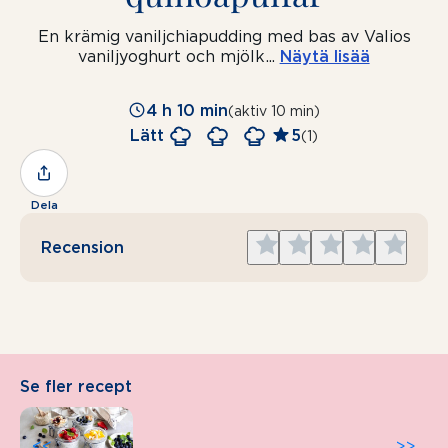
En krämig vaniljchiapudding med bas av Valios
vaniljyoghurt och mjölk
...
Näytä lisää
4 h 10 min
(aktiv 10 min)
Lätt
5
(1)
Dela
Give
Give
Give
Give
Give
Recension
1
2
3
4
5
star
stars
stars
stars
stars
Se fler recept
<<
>>