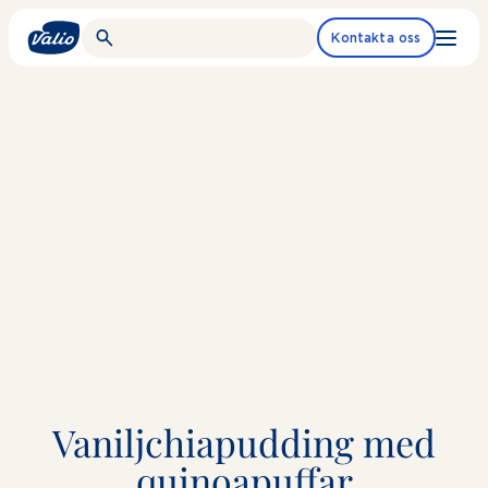
Fortsätt
till
Kontakta oss
innehållet
Vaniljchia­pudding med
quinoapuffar