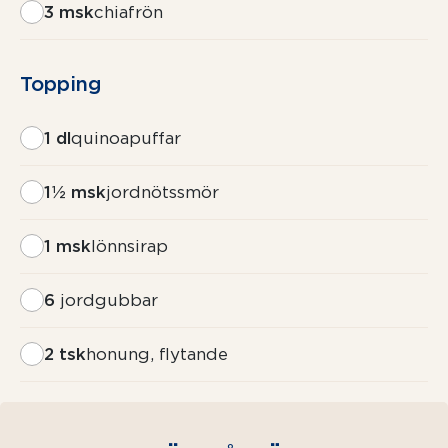
3 msk
chiafrön
Topping
1 dl
quinoapuffar
1½ msk
jordnötssmör
1 msk
lönnsirap
6
jordgubbar
2 tsk
honung, flytande