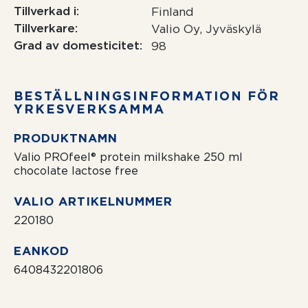
Tillverkad i
Finland
Tillverkare
Valio Oy, Jyväskylä
Grad av domesticitet
98
BESTÄLLNING­SIN­FOR­MATION FÖR
YRKESVERKSAMMA
PRODUKTNAMN
Valio PROfeel® protein milkshake 250 ml
chocolate lactose free
VALIO ARTIKELNUMMER
220180
EANKOD
6408432201806