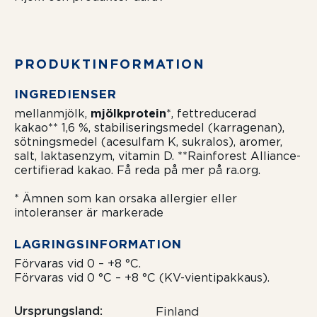
PRODUKTIN­FORMATION
INGREDIENSER
mellanmjölk,
mjölkprotein
*, fettreducerad
kakao** 1,6 %, stabiliseringsmedel (karragenan),
sötningsmedel (acesulfam K, sukralos), aromer,
salt, laktasenzym, vitamin D. **Rainforest Alliance-
certifierad kakao. Få reda på mer på ra.org.
* Ämnen som kan orsaka allergier eller
intoleranser är markerade
LAGRINGSIN­FORMATION
Förvaras vid 0 – +8 °C.
Förvaras vid 0 °C – +8 °C (KV-vientipakkaus).
Ursprungsland
Finland