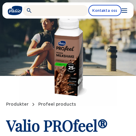
Fortsätt
till
Kontakta oss
innehållet
Produkter
Profeel products
Valio PROfeel®