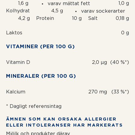
1,6 g
varav mättat fett
1,0 g
Kolhydrat
4,5 g
varav sockerarter
4,2 g
Protein
10 g
Salt
0,18 g
Laktos
0 g
VITAMINER (PER 100 G)
Vitamin D
2,0 µg
(40 %*)
MINERALER (PER 100 G)
Kalcium
270 mg
(33 %*)
* Dagligt referensintag
ÄMNEN SOM KAN ORSAKA ALLERGIER
ELLER INTOLERANSER HAR MARKERATS
Mjölk och produkter därav