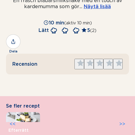
En fräsch blåbärsmilkshake med en touch av
kardemumma som gör
...
Näytä lisää
10 min
(aktiv 10 min)
Lätt
5
(2)
Dela
Give
Give
Give
Give
Give
Recension
1
2
3
4
5
star
stars
stars
stars
stars
Se fler recept
<<
>>
Efterrätt