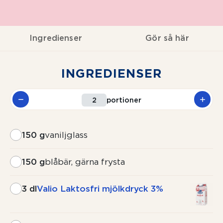
Ingredienser
Gör så här
INGREDIENSER
portioner
150 g
vaniljglass
150 g
blåbär, gärna frysta
3 dl
Valio Laktosfri mjölkdryck 3%