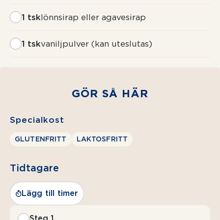
1 tsk
lönnsirap eller agavesirap
1 tsk
vaniljpulver (kan uteslutas)
GÖR SÅ HÄR
Specialkost
GLUTENFRITT
LAKTOSFRITT
Tidtagare
Lägg till timer
Steg 1