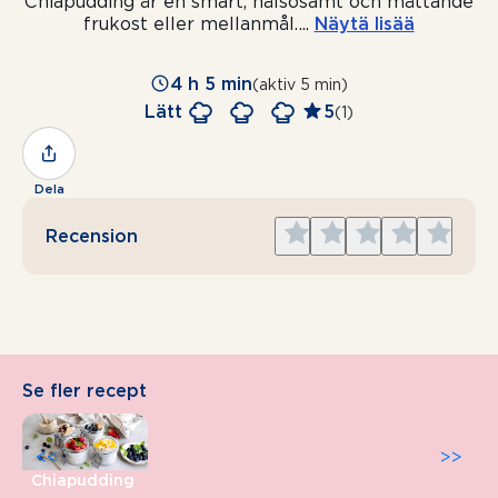
Chiapudding är en smart, hälsosamt och mättande
frukost eller mellanmål.
...
Näytä lisää
4 h 5 min
(aktiv 5 min)
Lätt
5
(1)
Dela
Give
Give
Give
Give
Give
Recension
1
2
3
4
5
star
stars
stars
stars
stars
Se fler recept
<<
>>
Chiapudding