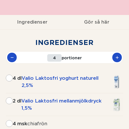
Ingredienser
Gör så här
INGREDIENSER
portioner
4 dl
Valio Laktosfri yoghurt naturell
2,5%
2 dl
Valio Laktosfri mellanmjölkdryck
1,5%
4 msk
chiafrön