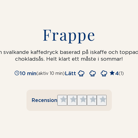
Frappe
h svalkande kaffedryck baserad på iskaffe och
toppad
chokladsås. Helt klart ett måste i sommar!
10 min
Lätt
4
(aktiv 10 min)
(1)
Give
Give
Give
Give
Give
Recension
1
2
3
4
5
star
stars
stars
stars
stars