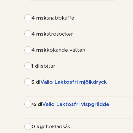
4 msk
snabbkaffe
4 msk
strösocker
4 msk
kokande vatten
1 dl
isbitar
3 dl
Valio Laktosfri mjölkdryck
¾ dl
Valio Laktosfri vispgrädde
0 kg
chokladsås