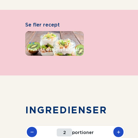
Se fler recept
<<
Frukost och mellanmål
INGREDIENSER
portioner