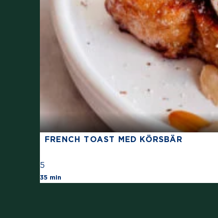
FRENCH TOAST MED KÖRSBÄR
5
The average star rating for this recipe is
35 min