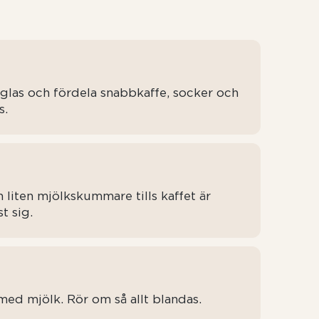
itglas och fördela snabbkaffe, socker och
s.
 liten mjölkskummare tills kaffet är
t sig.
p med mjölk. Rör om så allt blandas.