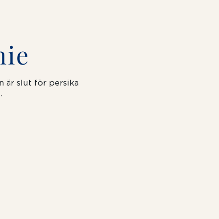
hie
 är slut för persika
.