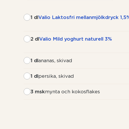
1 dl
Valio Laktosfri mellanmjölkdryck 1,5
2 dl
Valio Mild yoghurt naturell 3%
1 dl
ananas, skivad
1 dl
persika, skivad
3 msk
mynta och kokosflakes