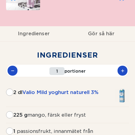
Smoothies
Ingredienser
Gör så här
INGREDIENSER
portioner
2 dl
Valio Mild yoghurt naturell 3%
225 g
mango, färsk eller fryst
1
passionsfrukt, innanmätet från