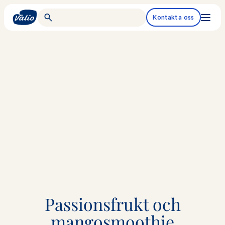
Fortsätt
till
Kontakta oss
innehållet
Passionsfrukt och
mangosmoothie