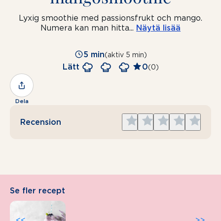
Lyxig smoothie med passionsfrukt och mango.
Numera kan man hitta
...
Näytä lisää
5 min
(aktiv 5 min)
Lätt
0
(0)
Dela
Give
Give
Give
Give
Give
Recension
1
2
3
4
5
star
stars
stars
stars
stars
Se fler recept
<<
>>