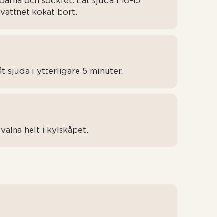
rna och sockret. Låt sjuda i 10-15
 vattnet kokat bort.
t sjuda i ytterligare 5 minuter.
svalna helt i kylskåpet.