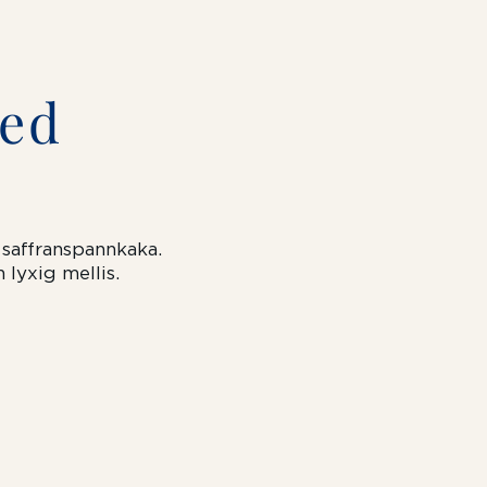
med
t
saffranspannkaka.
lyxig mellis.