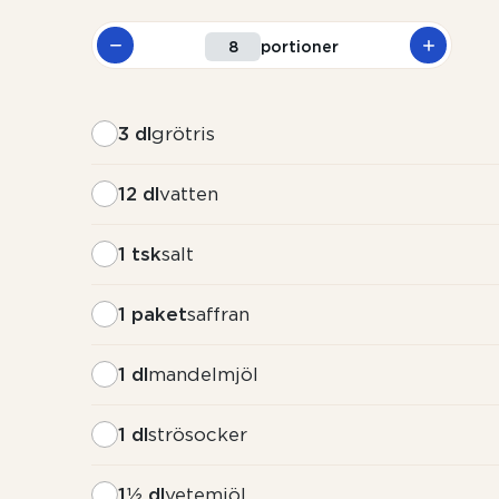
portioner
3 dl
grötris
12 dl
vatten
1 tsk
salt
1 paket
saffran
1 dl
mandelmjöl
1 dl
strösocker
1½ dl
vetemjöl