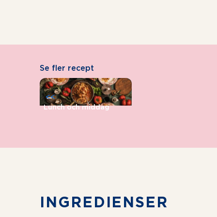
Se fler recept
<<
Lunch och middag
INGREDIENSER