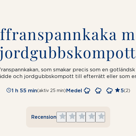
ffranspannkaka 
jordgubbs­kompot
ffranspannkakan, som smakar precis som en gotländsk
dde och jordgubbskompott till efterrätt eller som en 
1 h 55 min
Medel
5
(aktiv 25 min)
(2)
Give
Give
Give
Give
Give
Recension
1
2
3
4
5
star
stars
stars
stars
stars