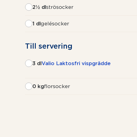
2½ dl
strösocker
1 dl
gelésocker
Till servering
3 dl
Valio Laktosfri vispgrädde
0 kg
florsocker