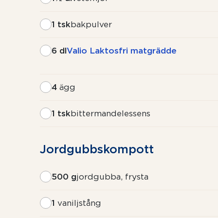
1 tsk
bakpulver
6 dl
Valio Laktosfri matgrädde
4
ägg
1 tsk
bittermandelessens
Jordgubbs­kompott
500 g
jordgubba, frysta
1
vaniljstång