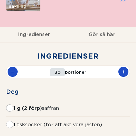
<<
>>
Bakning
Ingredienser
Gör så här
INGREDIENSER
portioner
Deg
1 g (2 förp)
saffran
1 tsk
socker (för att aktivera jästen)