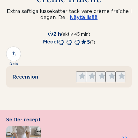
Extra saftiga lussekatter tack vare crème fraîche i
degen. De
...
Näytä lisää
2 h
(aktiv 45 min)
Medel
5
(1)
Dela
Give
Give
Give
Give
Give
Recension
1
2
3
4
5
star
stars
stars
stars
stars
Se fler recept