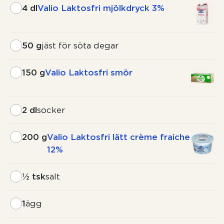
4 dl
Valio Laktosfri mjölkdryck 3%
50 g
jäst för söta degar
150 g
Valio Laktosfri smör
2 dl
socker
200 g
Valio Laktosfri lätt crème fraiche
12%
½ tsk
salt
1
ägg