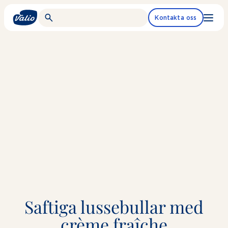
Fortsätt
till
Kontakta oss
innehållet
Saftiga lussebullar med
crème fraîche