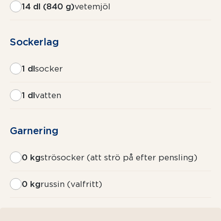
14 dl (840 g)
vetemjöl
Sockerlag
1 dl
socker
1 dl
vatten
Garnering
0 kg
strösocker (att strö på efter pensling)
0 kg
russin (valfritt)