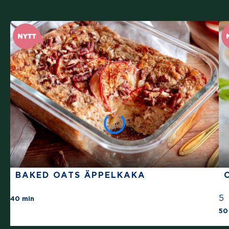
BAKED OATS ÄPPELKAKA
There are no review for this recipe yet
5
40 min
50