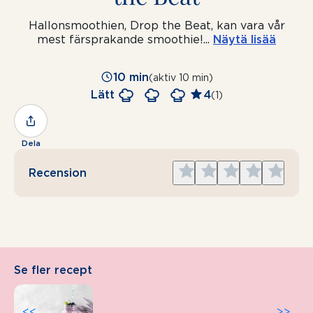
Hallonsmoothien, Drop the Beat, kan vara vår
mest färsprakande smoothie!
...
Näytä lisää
10 min
(aktiv 10 min)
Lätt
4
(1)
Dela
Give
Give
Give
Give
Give
Recension
1
2
3
4
5
star
stars
stars
stars
stars
Se fler recept
<<
>>