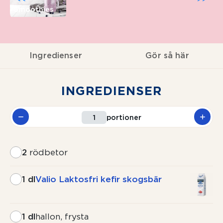
Smoothies
Ingredienser
Gör så här
INGREDIENSER
portioner
2
rödbetor
1 dl
Valio Laktosfri kefir skogsbär
1 dl
hallon, frysta