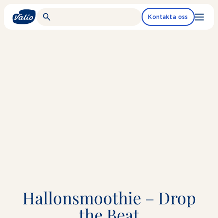
Fortsätt
till
Kontakta oss
innehållet
Hallonsmoothie – Drop
the Beat