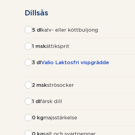
Dillsås
5 dl
kalv- eller köttbuljong
1 msk
ättiksprit
3 dl
Valio Laktosfri vispgrädde
2 msk
strösocker
1 dl
färsk dill
0 kg
majsstärkelse
0 kg
salt och svartpeppar