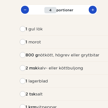
portioner
1
gul lök
1
morot
800 g
nötkött, högrev eller grytbitar
2 msk
kalv- eller köttbuljong
1
lagerblad
2 tsk
salt
1 krm
vitpeppar