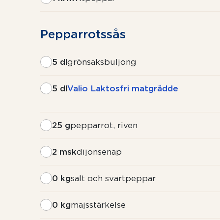
Pepparrotssås
5 dl
grönsaksbuljong
5 dl
Valio Laktosfri matgrädde
25 g
pepparrot, riven
2 msk
dijonsenap
0 kg
salt och svartpeppar
0 kg
majsstärkelse