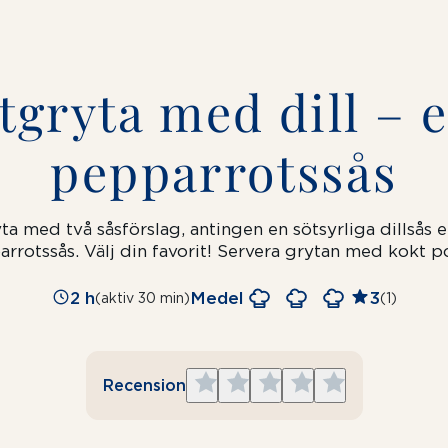
tgryta med dill – e
pepparrotssås
ta med två såsförslag, antingen en sötsyrliga dillsås
e
rrotssås. Välj din favorit! Servera grytan med kokt po
2 h
Medel
3
(aktiv 30 min)
(1)
Give
Give
Give
Give
Give
Recension
1
2
3
4
5
star
stars
stars
stars
stars