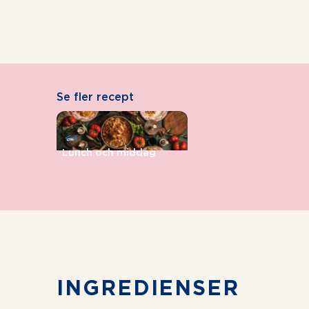
Se fler recept
<<
Lunch och middag
INGREDIENSER