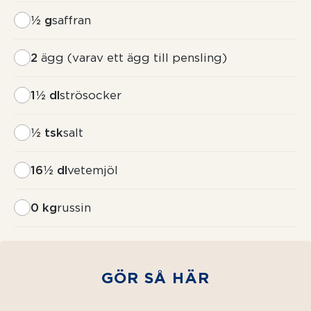
½ g
saffran
2
ägg (varav ett ägg till pensling)
1½ dl
strösocker
½ tsk
salt
16½ dl
vetemjöl
0 kg
russin
GÖR SÅ HÄR