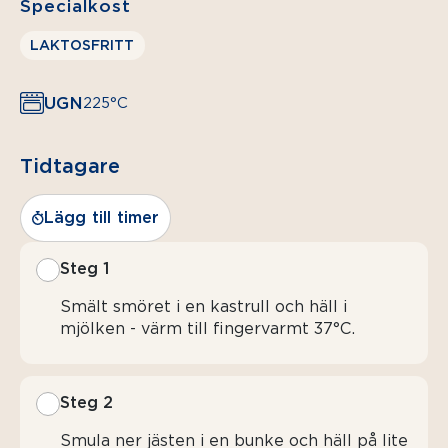
Specialkost
LAKTOSFRITT
UGN
225°C
Tidtagare
Lägg till timer
Steg 1
Smält smöret i en kastrull och häll i
mjölken - värm till fingervarmt 37°C.
Steg 2
Smula ner jästen i en bunke och häll på lite