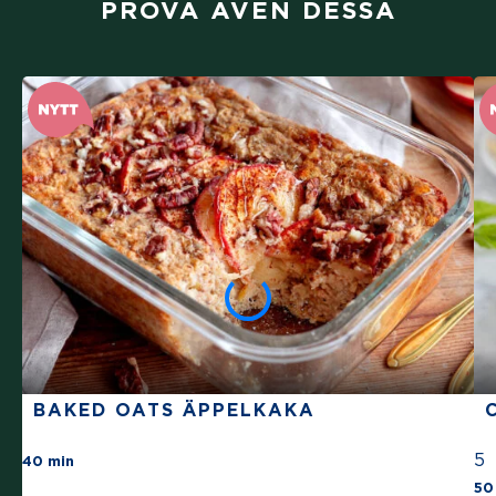
PROVA ÄVEN DESSA
BAKED OATS ÄPPELKAKA
There are no review for this recipe yet
5
40 min
50