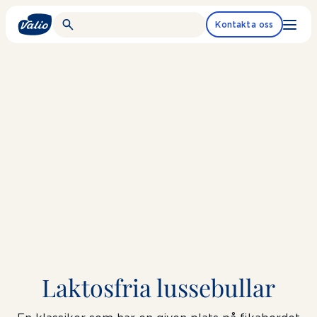
Fortsätt
till
Kontakta oss
innehållet
Laktosfria lussebullar