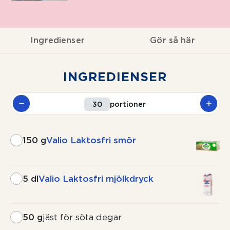
Ingredienser
Gör så här
INGREDIENSER
portioner
150 g
Valio Laktosfri smör
5 dl
Valio Laktosfri mjölkdryck
50 g
jäst för söta degar