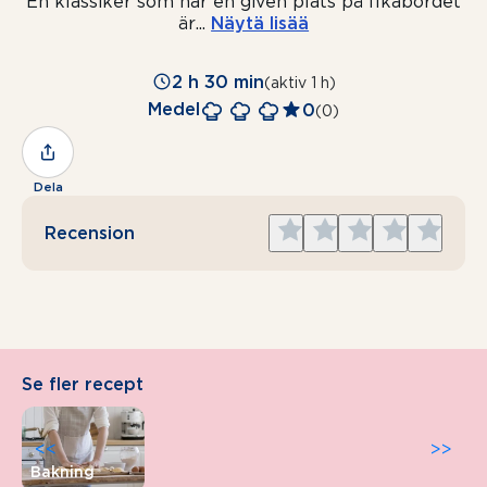
En klassiker som har en given plats på fikabordet
är
...
Näytä lisää
2 h 30 min
(aktiv 1 h)
Medel
0
(0)
Dela
Give
Give
Give
Give
Give
Recension
1
2
3
4
5
star
stars
stars
stars
stars
Se fler recept
<<
>>
Bakning