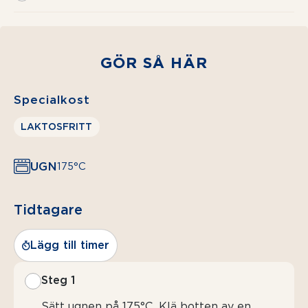
GÖR SÅ HÄR
Specialkost
LAKTOSFRITT
UGN
175°C
Tidtagare
Lägg till timer
Steg 1
Sätt ugnen på 175°C. Klä botten av en