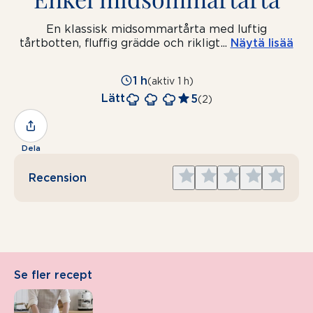
En klassisk midsommartårta med luftig
tårtbotten, fluffig grädde och rikligt
...
Näytä lisää
1 h
(aktiv 1 h)
Lätt
5
(2)
Dela
Give
Give
Give
Give
Give
Recension
1
2
3
4
5
star
stars
stars
stars
stars
Se fler recept