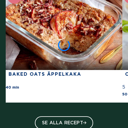
BAKED OATS ÄPPELKAKA
There are no review for this recipe yet
5
40 min
50
SE ALLA RECEPT