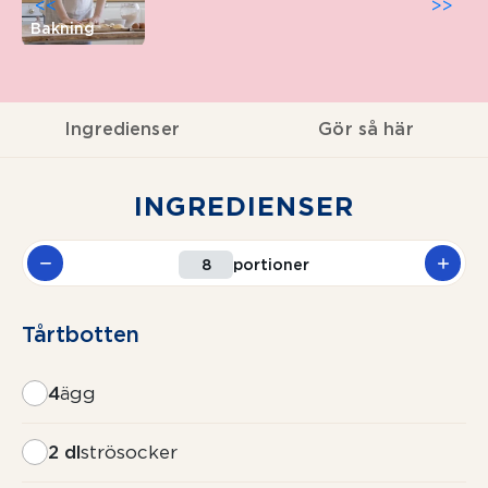
<<
>>
Bakning
Ingredienser
Gör så här
INGREDIENSER
portioner
Tårtbotten
4
ägg
2 dl
strösocker