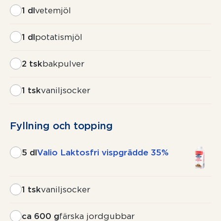
1 dl
vetemjöl
1 dl
potatismjöl
2 tsk
bakpulver
1 tsk
vaniljsocker
Fyllning och topping
5 dl
Valio Laktosfri vispgrädde 35%
1 tsk
vaniljsocker
ca 600 g
färska jordgubbar