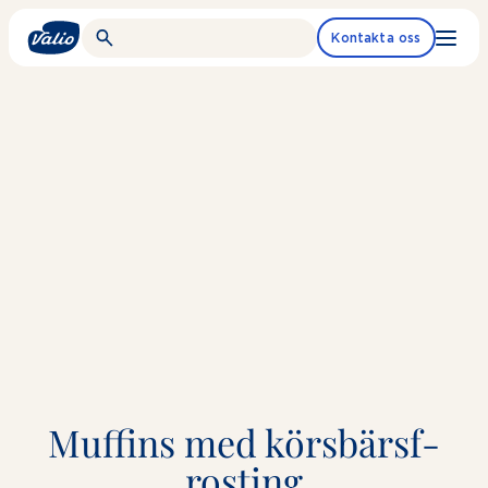
Fortsätt
till
Kontakta oss
innehållet
Muffins med körsbärsf­
rosting