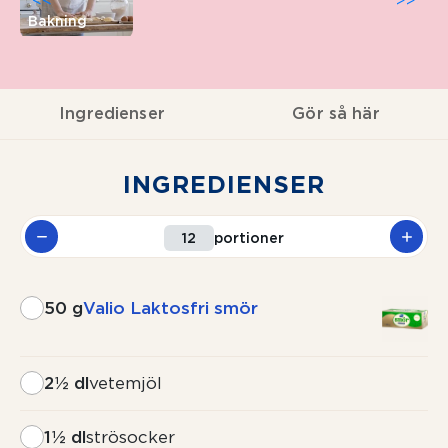
<<
>>
Bakning
Ingredienser
Gör så här
INGREDIENSER
portioner
50 g
Valio Laktosfri smör
2½ dl
vetemjöl
1½ dl
strösocker