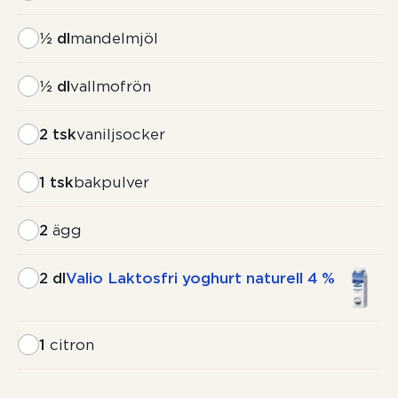
½ dl
mandelmjöl
½ dl
vallmofrön
2 tsk
vaniljsocker
1 tsk
bakpulver
2
ägg
2 dl
Valio Laktosfri yoghurt naturell 4 %
1
citron