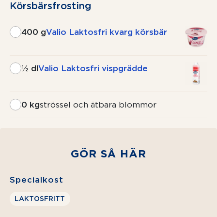
Körsbärsf­rosting
400 g
Valio Laktosfri kvarg körsbär
½ dl
Valio Laktosfri vispgrädde
0 kg
strössel och ätbara blommor
GÖR SÅ HÄR
Specialkost
LAKTOSFRITT