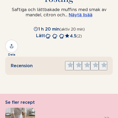
Saftiga och lättbakade muffins med smak av
mandel, citron och
...
Näytä lisää
1 h 20 min
(aktiv 20 min)
Lätt
4.5
(2)
Dela
Give
Give
Give
Give
Give
Recension
1
2
3
4
5
star
stars
stars
stars
stars
Se fler recept