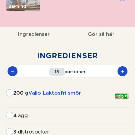
<<
>>
Bakning
Ingredienser
Gör så här
INGREDIENSER
portioner
200 g
Valio Laktosfri smör
4
ägg
3 dl
strösocker