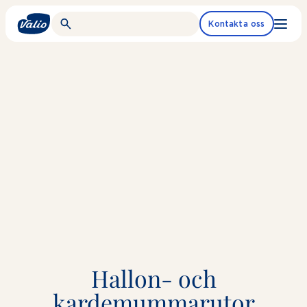
Fortsätt
till
Kontakta oss
innehållet
Hallon- och
kardemummarutor