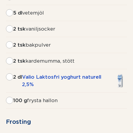
5 dl
vetemjöl
2 tsk
vaniljsocker
2 tsk
bakpulver
2 tsk
kardemumma, stött
2 dl
Valio Laktosfri yoghurt naturell
2,5%
100 g
frysta hallon
Frosting