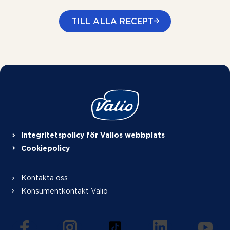
TILL ALLA RECEPT
Integritetspolicy för Valios webbplats
Cookiepolicy
Kontakta oss
Konsumentkontakt Valio
(öppnas i en ny flik)
(öppnas i en ny flik)
(öppnas i en ny flik)
(öppnas i en ny f
(öppna