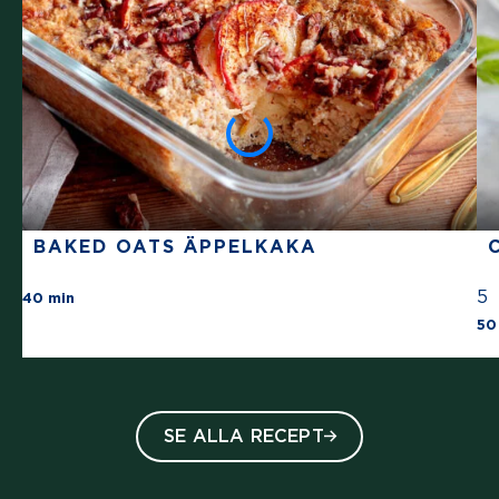
BAKED OATS ÄPPELKAKA
There are no review for this recipe yet
5
40 min
50
SE ALLA RECEPT