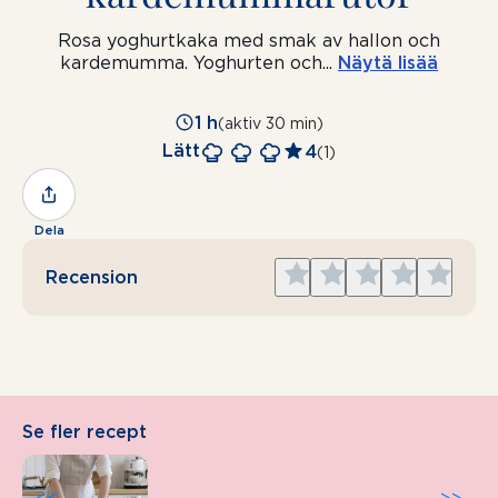
Rosa yoghurtkaka med smak av hallon och
kardemumma. Yoghurten och
...
Näytä lisää
1 h
(aktiv 30 min)
Lätt
4
(1)
Dela
Give
Give
Give
Give
Give
Recension
1
2
3
4
5
star
stars
stars
stars
stars
Se fler recept