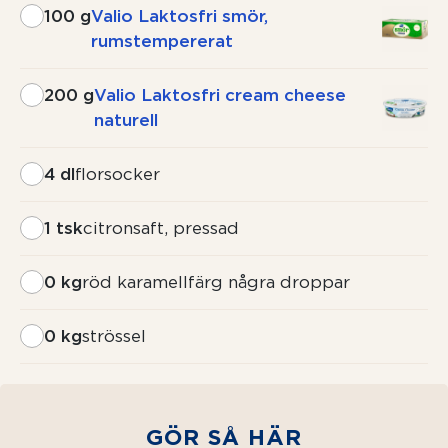
100 g
Valio Laktosfri smör,
rumstempererat
200 g
Valio Laktosfri cream cheese
naturell
4 dl
florsocker
1 tsk
citronsaft, pressad
0 kg
röd karamellfärg några droppar
0 kg
strössel
GÖR SÅ HÄR