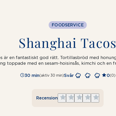
FOODSERVICE
Shanghai Taco
os är en fantastiskt god rätt. Tortillasbröd med honun
ing toppade med en sesam-hoisinsås, kimchi och en f
30 min
Svår
0
(aktiv 30 min)
(0)
Give
Give
Give
Give
Give
Recension
1
2
3
4
5
star
stars
stars
stars
stars