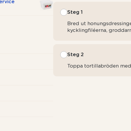
ervice
Steg 1
Bred ut honungsdressinge
kycklingfiléerna, groddar
Steg 2
Toppa tortillabröden med s