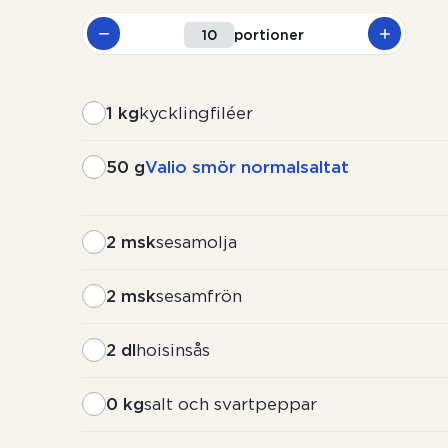
portioner
1 kg
kycklingfiléer
50 g
Valio smör normalsaltat
2 msk
sesamolja
2 msk
sesamfrön
2 dl
hoisinsås
0 kg
salt och svartpeppar