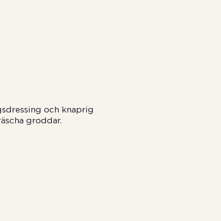
s
gsdressing
och knaprig
räscha groddar.