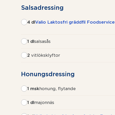
Salsadressing
4 dl
Valio Laktosfri gräddfil Foodservice
1 dl
salsasås
2
vitlöksklyftor
Honungsdressing
1 msk
honung, flytande
1 dl
majonnäs