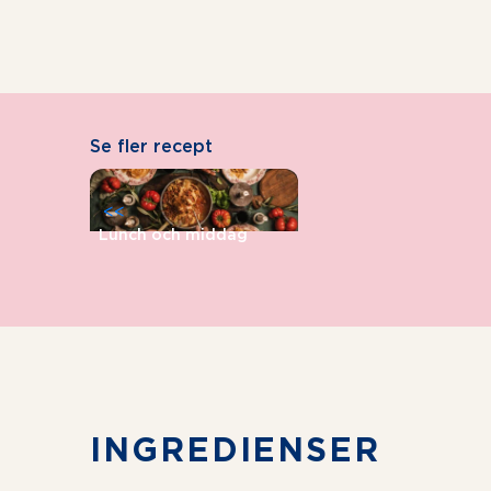
Se fler recept
<<
Lunch och middag
INGREDIENSER