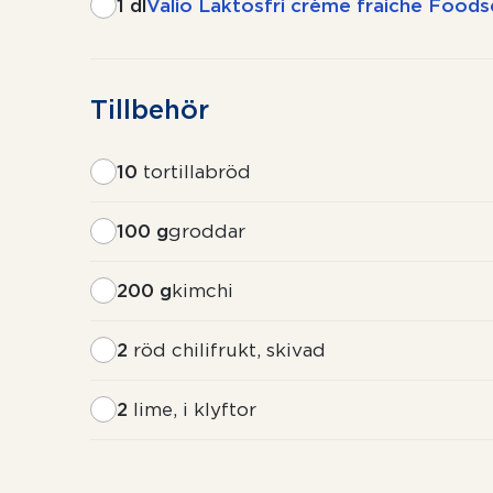
1 dl
Valio Laktosfri crème fraiche Foods
Tillbehör
10
tortillabröd
100 g
groddar
200 g
kimchi
2
röd chilifrukt, skivad
2
lime, i klyftor