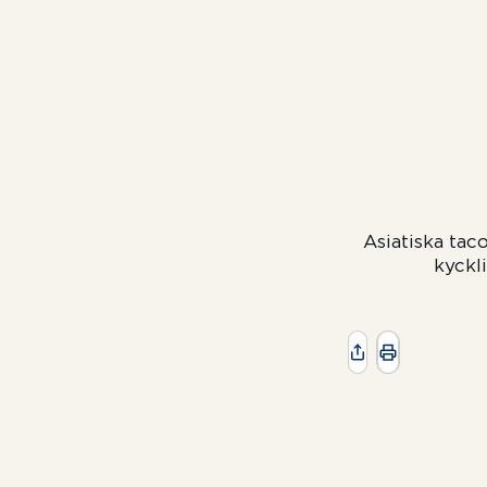
Asiatiska tac
kyckl