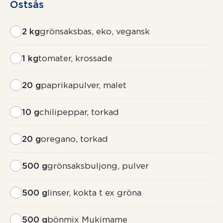
Ostsås
2 kg
grönsaksbas, eko, vegansk
1 kg
tomater, krossade
20 g
paprikapulver, malet
10 g
chilipeppar, torkad
20 g
oregano, torkad
500 g
grönsaksbuljong, pulver
500 g
linser, kokta t ex gröna
500 g
bönmix Mukimame