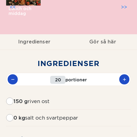
<<
>>
Lunch och
middag
Ingredienser
Gör så här
INGREDIENSER
portioner
150 g
riven ost
0 kg
salt och svartpeppar