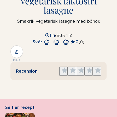
Vegetarisk laktosfri
lasagne
Smakrik vegetarisk lasagne med bönor.
1 h
(aktiv 1 h)
Svår
0
(0)
Dela
Give
Give
Give
Give
Give
Recension
1
2
3
4
5
star
stars
stars
stars
stars
Se fler recept