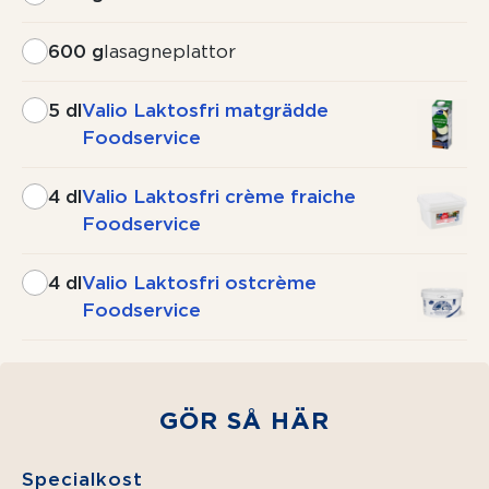
600 g
lasagneplattor
5 dl
Valio Laktosfri matgrädde
Foodservice
4 dl
Valio Laktosfri crème fraiche
Foodservice
4 dl
Valio Laktosfri ostcrème
Foodservice
GÖR SÅ HÄR
Specialkost