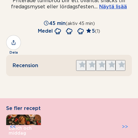
Friterade tunnbröd blir ett oväntat snacks till
fredagsmyset eller lördagsfesten.
...
Näytä lisää
45 min
(aktiv 45 min)
Medel
5
(1)
Dela
Give
Give
Give
Give
Give
Recension
1
2
3
4
5
star
stars
stars
stars
stars
Se fler recept
<<
>>
Lunch och
middag