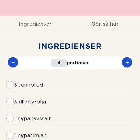
Ingredienser
Gör så här
INGREDIENSER
portioner
3
tunnbröd
3 dl
frityrolja
1 nypa
havssalt
1 nypa
timjan