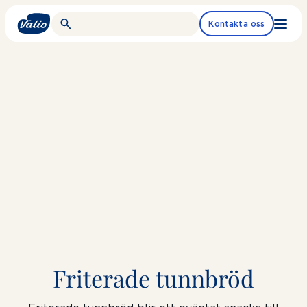
Fortsätt
till
Kontakta oss
innehållet
Friterade tunnbröd