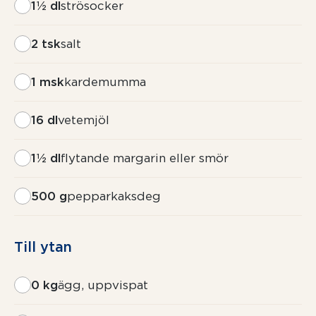
1½ dl
strösocker
2 tsk
salt
1 msk
kardemumma
16 dl
vetemjöl
1½ dl
flytande margarin eller smör
500 g
pepparkaksdeg
Till ytan
0 kg
ägg, uppvispat