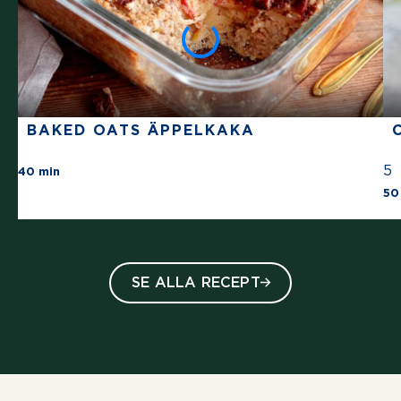
BAKED OATS ÄPPELKAKA
There are no review for this recipe yet
5
40 min
50
SE ALLA RECEPT