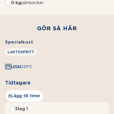
0 kg
pärlsocker
GÖR SÅ HÄR
Specialkost
LAKTOSFRITT
UGN
225°C
Tidtagare
Lägg till timer
Steg 1