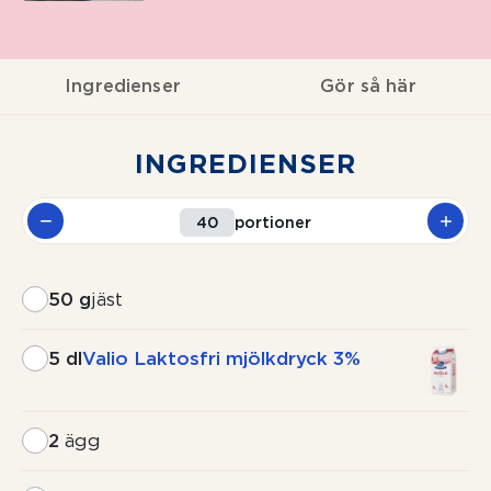
Ingredienser
Gör så här
INGREDIENSER
portioner
50 g
jäst
5 dl
Valio Laktosfri mjölkdryck 3%
2
ägg