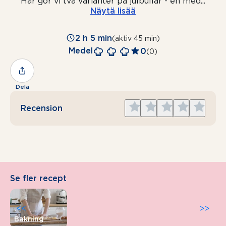
Här gör vi två varianter på julbullar - en med
...
Näytä lisää
2 h 5 min
(aktiv 45 min)
Medel
0
(0)
Dela
Give
Give
Give
Give
Give
Recension
1
2
3
4
5
star
stars
stars
stars
stars
Se fler recept
<<
>>
Bakning