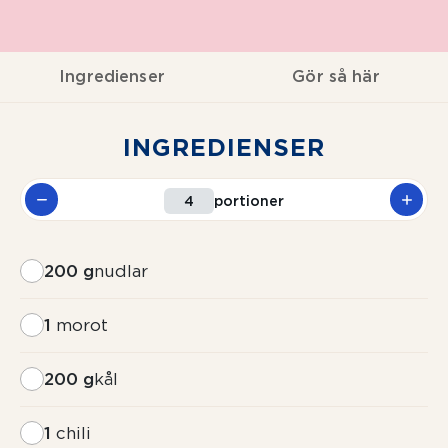
Ingredienser
Gör så här
INGREDIENSER
portioner
200 g
nudlar
1
morot
200 g
kål
1
chili