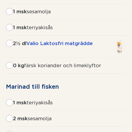
1 msk
sesamolja
1 msk
teriyakisås
2½ dl
Valio Laktosfri matgrädde
0 kg
färsk koriander och limeklyftor
Marinad till fisken
1 msk
teriyakisås
2 msk
sesamolja