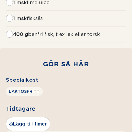
1 msk
limejuice
1 msk
fisksås
400 g
benfri fisk, t ex lax eller torsk
GÖR SÅ HÄR
Specialkost
LAKTOSFRITT
Tidtagare
Lägg till timer