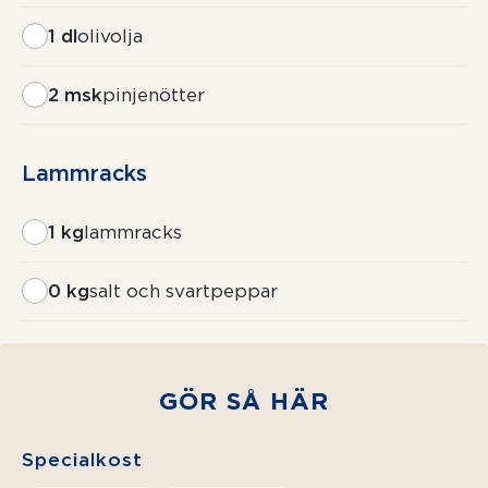
1 dl
olivolja
2 msk
pinjenötter
Lammracks
1 kg
lammracks
0 kg
salt och svartpeppar
GÖR SÅ HÄR
Specialkost