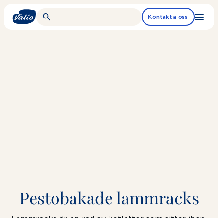
Fortsätt
till
Kontakta oss
innehållet
Pestobakade lammracks