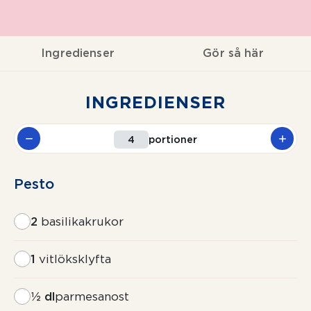
Ingredienser
Gör så här
INGREDIENSER
portioner
Pesto
2
basilikakrukor
1
vitlöksklyfta
½ dl
parmesanost