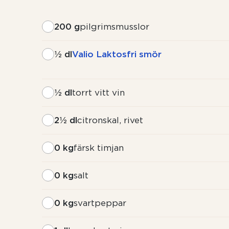
200 g
pilgrimsmusslor
½ dl
Valio Laktosfri smör
½ dl
torrt vitt vin
2½ dl
citronskal, rivet
0 kg
färsk timjan
0 kg
salt
0 kg
svartpeppar