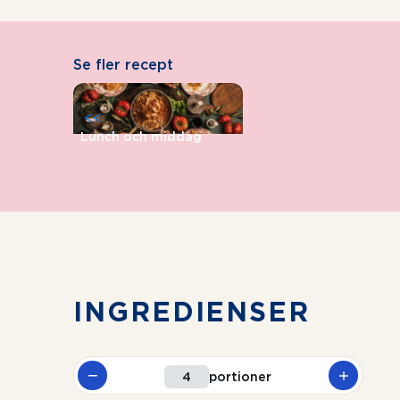
Se fler recept
<<
Lunch och middag
INGREDIENSER
portioner