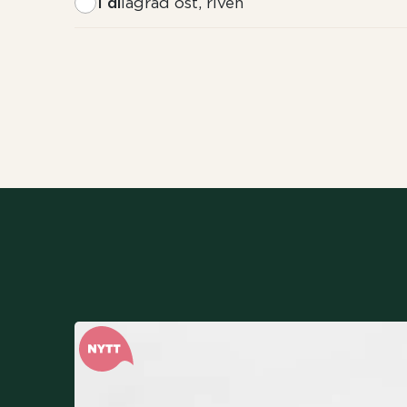
1 dl
lagrad ost, riven