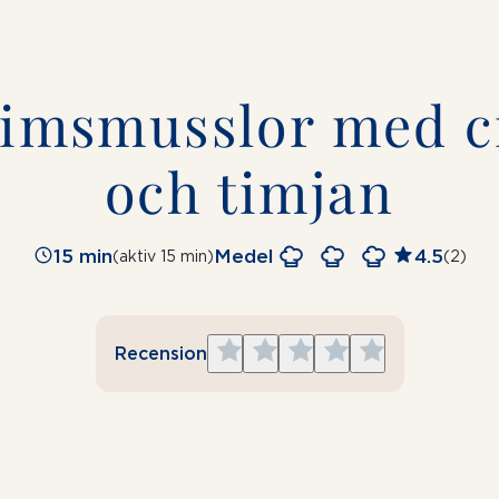
rimsmusslor med c
och timjan
15 min
Medel
4.5
(aktiv 15 min)
(2)
Give
Give
Give
Give
Give
Recension
1
2
3
4
5
star
stars
stars
stars
stars