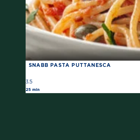
SNABB PASTA PUTTANESCA
3.5
The average star rating for this recipe is
25 min