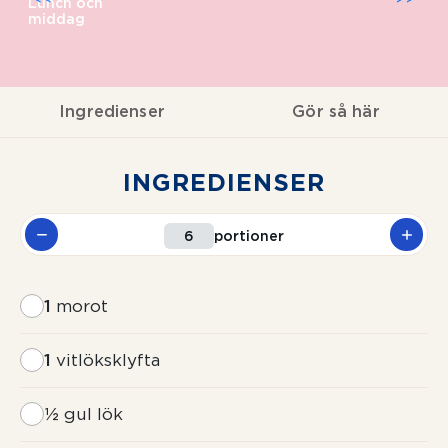
Lunch och
middag
Ingredienser
Gör så här
INGREDIENSER
portioner
1
morot
1
vitlöksklyfta
½
gul lök