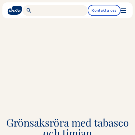
Fortsätt
till
Kontakta oss
innehållet
Grönsaksröra med tabasco
och timjan