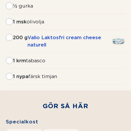
½
gurka
1 msk
olivolja
200 g
Valio Laktosfri cream cheese
naturell
1 krm
tabasco
1 nypa
färsk timjan
GÖR SÅ HÄR
Specialkost