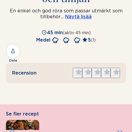
En enkel och god röra som passar utmärkt som
tillbehör
...
Näytä lisää
45 min
(aktiv 45 min)
Medel
5
(1)
Dela
Give
Give
Give
Give
Give
Recension
1
2
3
4
5
star
stars
stars
stars
stars
Se fler recept
<<
>>