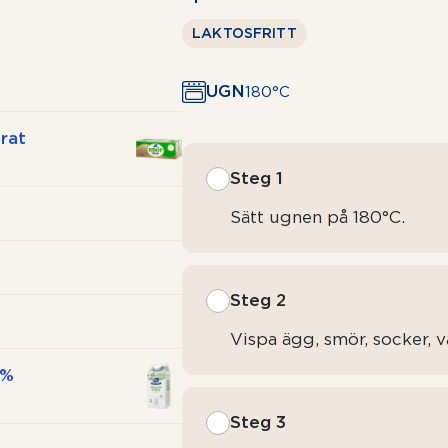
LAKTOSFRITT
UGN
180°C
rat
Steg 1
Sätt ugnen på 180°C.
Steg 2
Vispa ägg, smör, socker, v
5%
Steg 3