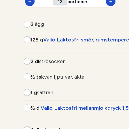
portioner
2
ägg
125 g
Valio Laktosfri smör, rumstempere
2 dl
strösocker
½ tsk
vaniljpulver, äkta
1 g
saffran
½ dl
Valio Laktosfri mellanmjölkdryck 1,