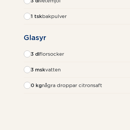
3 dl
vetemjöl
1 tsk
bakpulver
Glasyr
3 dl
florsocker
3 msk
vatten
0 kg
några droppar citronsaft