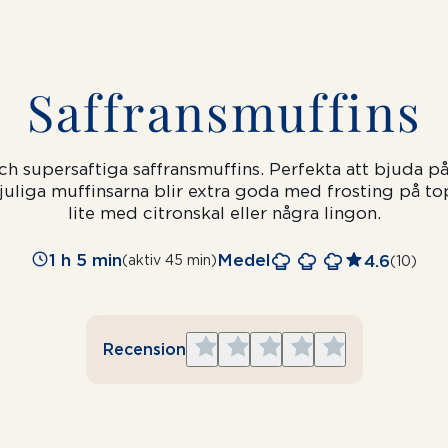
Saffransmuffins
 supersaftiga saffransmuffins. Perfekta att bjuda på
 juliga muffinsarna blir extra goda med frosting på t
lite med citronskal eller några lingon.
1 h 5 min
Medel
4.6
(aktiv 45 min)
(10)
Give
Give
Give
Give
Give
Recension
1
2
3
4
5
star
stars
stars
stars
stars