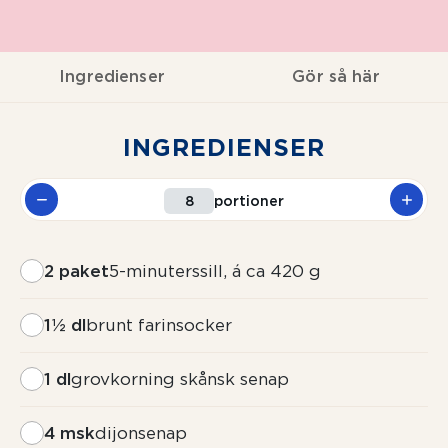
Ingredienser
Gör så här
INGREDIENSER
portioner
2 paket
5-minuterssill, á ca 420 g
1½ dl
brunt farinsocker
1 dl
grovkorning skånsk senap
4 msk
dijonsenap