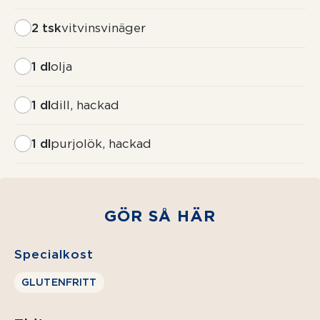
2 tsk
vitvinsvinäger
1 dl
olja
1 dl
dill, hackad
1 dl
purjolök, hackad
GÖR SÅ HÄR
Specialkost
GLUTENFRITT