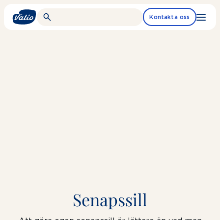
Fortsätt
till
Kontakta oss
innehållet
Senapssill