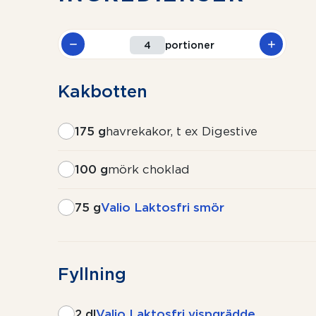
portioner
Kakbotten
175 g
havrekakor, t ex Digestive
100 g
mörk choklad
75 g
Valio Laktosfri smör
Fyllning
2 dl
Valio Laktosfri vispgrädde