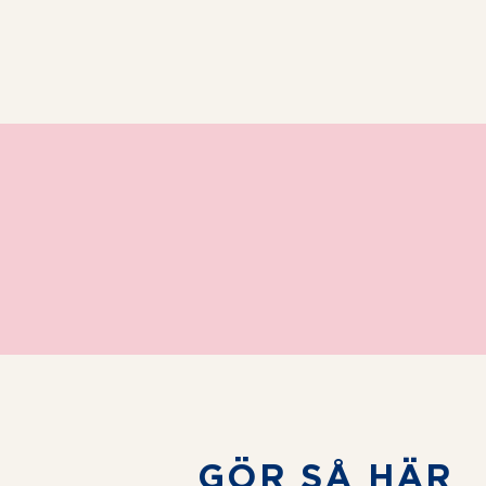
star
stars
stars
stars
stars
GÖR SÅ HÄR