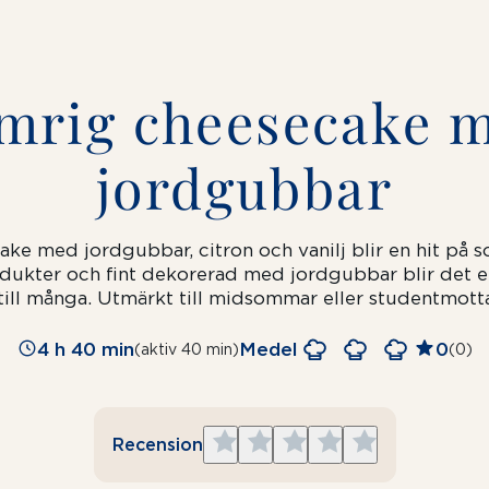
mrig cheesecake 
jordgubbar
ake med jordgubbar, citron och vanilj blir en
hit på 
odukter och fint dekorerad med jordgubbar blir det 
 till många. Utmärkt till midsommar eller studentmot
4 h 40 min
Medel
0
(aktiv 40 min)
(0)
Give
Give
Give
Give
Give
Recension
1
2
3
4
5