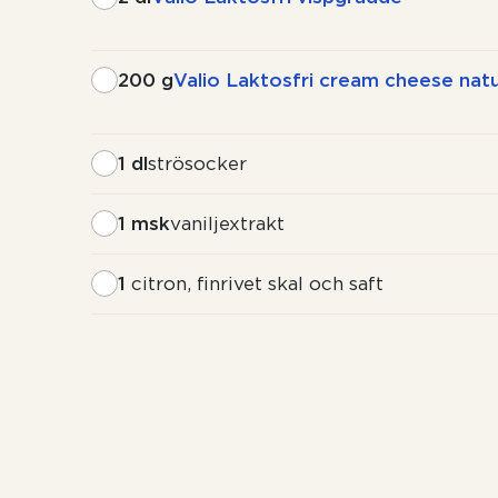
200 g
Valio Laktosfri cream cheese natu
1 dl
strösocker
1 msk
vaniljextrakt
1
citron, finrivet skal och saft