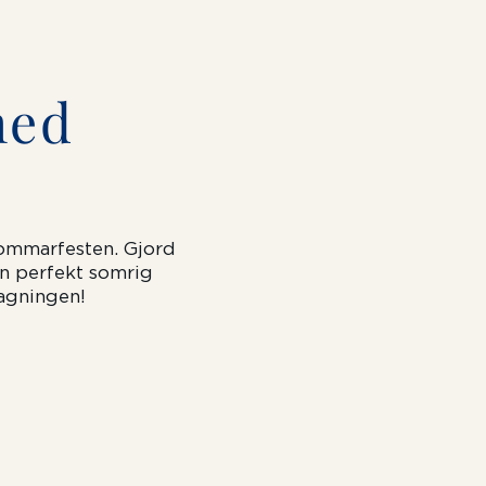
med
sommarfesten. Gjord
en perfekt somrig
tagningen!