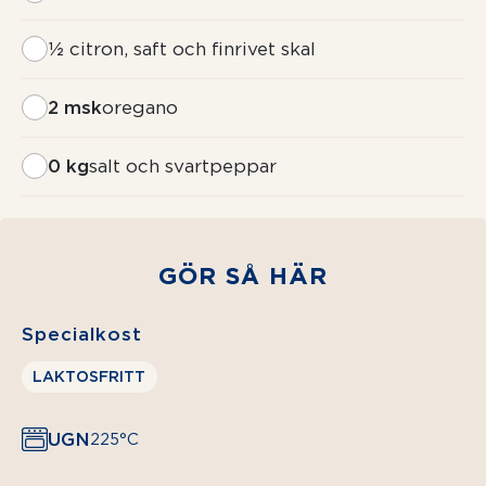
½
citron, saft och finrivet skal
2 msk
oregano
0 kg
salt och svartpeppar
GÖR SÅ HÄR
Specialkost
LAKTOSFRITT
UGN
225°C