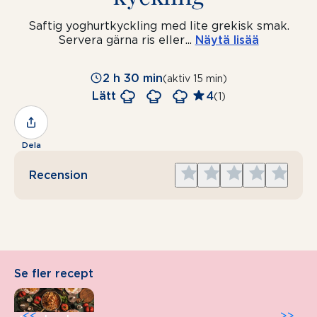
Saftig yoghurtkyckling med lite grekisk smak.
Servera gärna ris eller
...
Näytä lisää
2 h 30 min
(aktiv 15 min)
Lätt
4
(1)
Dela
Give
Give
Give
Give
Give
Recension
1
2
3
4
5
star
stars
stars
stars
stars
Se fler recept
<<
>>