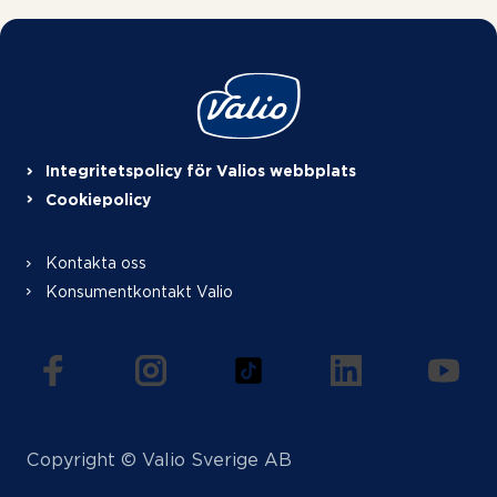
Integritetspolicy för Valios webbplats
Cookiepolicy
Kontakta oss
Konsumentkontakt Valio
(öppnas i en ny flik)
(öppnas i en ny flik)
(öppnas i en ny flik)
(öppnas i en ny f
(öppna
Copyright © Valio Sverige AB