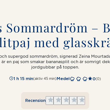
s Sommardröm – 
litpaj med glassk
 och supergod sommardröm, signerad Zeina Mourtada 
är en paj som smakar bananasplit och är somrigt d
jordgubbar på toppen.
1 h 15 min
Medel
0
(aktiv 45 min)
(0)
Give
Give
Give
Give
Give
Recension
1
2
3
4
5