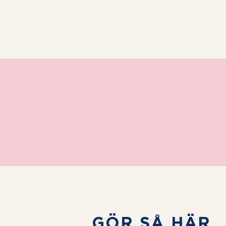
star
stars
stars
stars
stars
GÖR SÅ HÄR