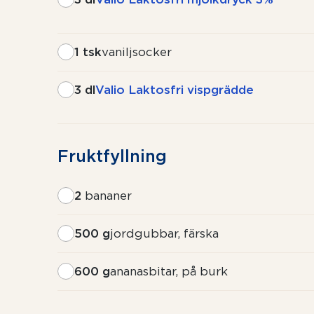
1 tsk
vaniljsocker
3 dl
Valio Laktosfri vispgrädde
Fruktfyllning
2
bananer
500 g
jordgubbar, färska
600 g
ananasbitar, på burk