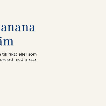
Banana
räm
till
fikat eller som
ekorerad med massa