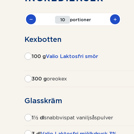
portioner
Kexbotten
100 g
Valio Laktosfri smör
300 g
oreokex
Glasskräm
1½ dl
snabbvispat vaniljsåspulver
3 dl
Valio Laktosfri mjölkdryck 3%