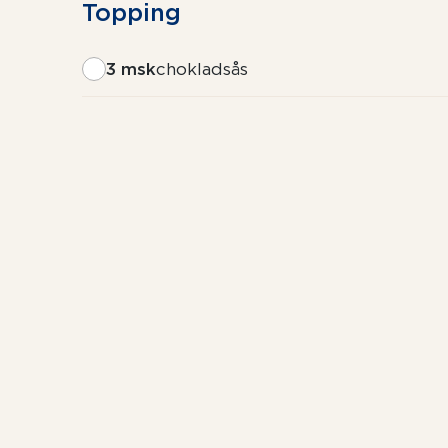
Topping
3 msk
chokladsås