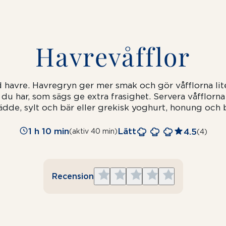
Havrevåfflor
d havre. Havregryn ger mer smak och gör
våfflorna li
 du har, som sägs ge extra frasighet. Servera våfflorn
ädde, sylt och bär eller grekisk yoghurt, honung och b
1 h 10 min
Lätt
4.5
(aktiv 40 min)
(4)
Give
Give
Give
Give
Give
Recension
1
2
3
4
5
star
stars
stars
stars
stars