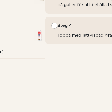
på galler för att behålla f
Steg 4
Toppa med lättvispad gräd
r)