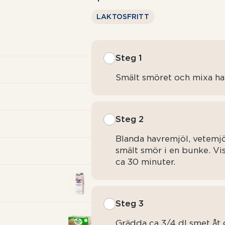
LAKTOSFRITT
Steg 1
Smält smöret och mixa havr
Steg 2
Blanda havremjöl, vetemjöl
smält smör i en bunke. Vis
ca 30 minuter.
Steg 3
Grädda ca 3/4 dl smet åt 