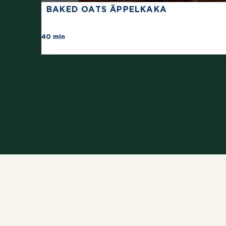
BAKED OATS ÄPPELKAKA
There are no review for this recipe yet
40 min