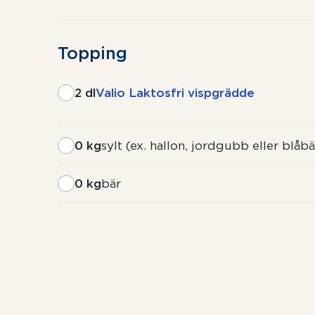
Topping
2 dl
Valio Laktosfri vispgrädde
0 kg
sylt (ex. hallon, jordgubb eller blåbä
0 kg
bär