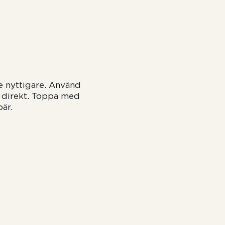
te nyttigare. Använd
a direkt. Toppa med
är.