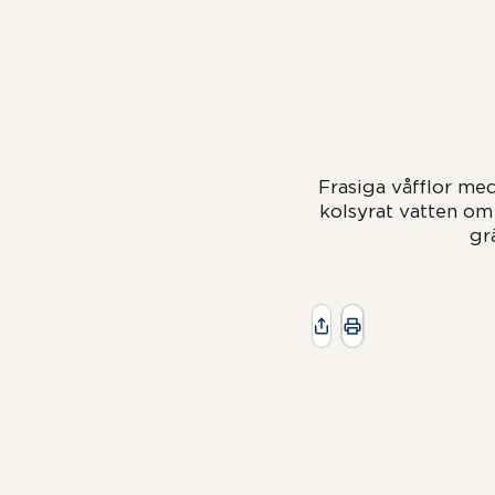
Frasiga våfflor me
kolsyrat vatten om
gr