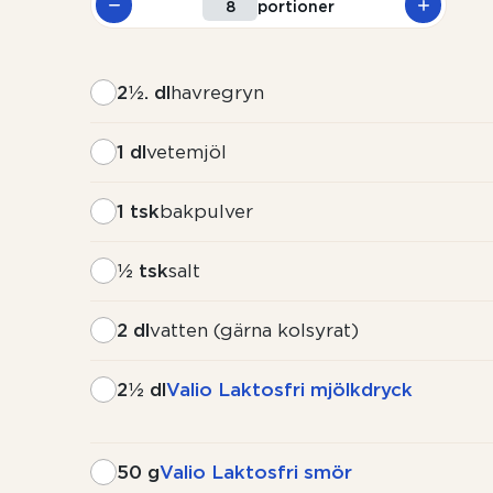
portioner
2½. dl
havregryn
1 dl
vetemjöl
1 tsk
bakpulver
½ tsk
salt
2 dl
vatten (gärna kolsyrat)
2½ dl
Valio Laktosfri mjölkdryck
50 g
Valio Laktosfri smör