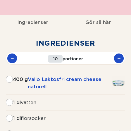
Ingredienser
Gör så här
INGREDIENSER
portioner
400 g
Valio Laktosfri cream cheese
naturell
1 dl
vatten
1 dl
florsocker