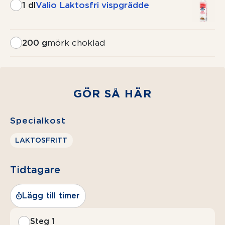
1 dl
Valio Laktosfri vispgrädde
200 g
mörk choklad
GÖR SÅ HÄR
Specialkost
LAKTOSFRITT
Tidtagare
Lägg till timer
Steg 1