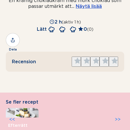
En krämig chokladkräm med mörk choklad som
passar utmärkt att
...
Näytä lisää
2 h
(aktiv 1 h)
Lätt
0
(0)
Dela
Give
Give
Give
Give
Give
Recension
1
2
3
4
5
star
stars
stars
stars
stars
Se fler recept
<<
>>
Efterrätt